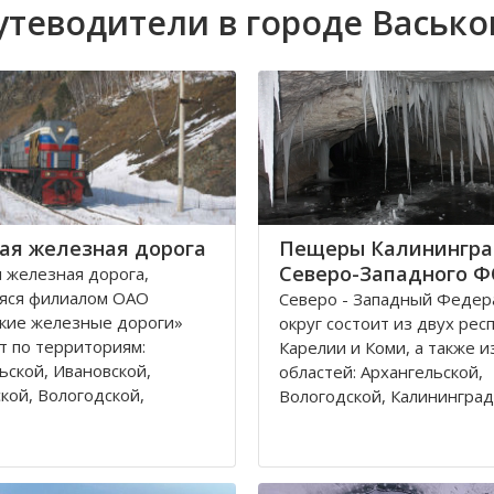
утеводители в городе Васько
ая железная дорога
Пещеры Калинингра
Северо-Западного 
 железная дорога,
яся филиалом ОАО
Северо - Западный Феде
кие железные дороги»
округ состоит из двух рес
т по территориям:
Карелии и Коми, а также и
ьской, Ивановской,
областей: Архангельской,
кой, Вологодской,
Вологодской, Калининград
кой, Владимирской
Ленинградской, Мурманск
 и Республике Коми,
Новгородской, Псковской. 
относятся к двум
округа входит город феде
тративным федеральным
значения – Санкт-Петербу