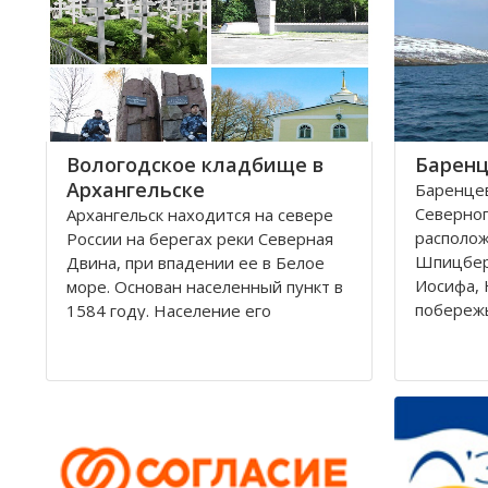
округам 
Город имеет многовековую
историю, которая нашла свое
отражение
Вологодское кладбище в
Баренц
Архангельске
Баренцев
Северног
Архангельск находится на севере
располо
России на берегах реки Северная
Шпицбер
Двина, при впадении ее в Белое
Иосифа, 
море. Основан населенный пункт в
побереж
1584 году. Население его
простира
составляет около 350000 человек.
России и
Это крупный торговый морской
поверхно
порт. На территории города, в
тысячи к
центральной его части,
Вмещает
расположено Вологодское