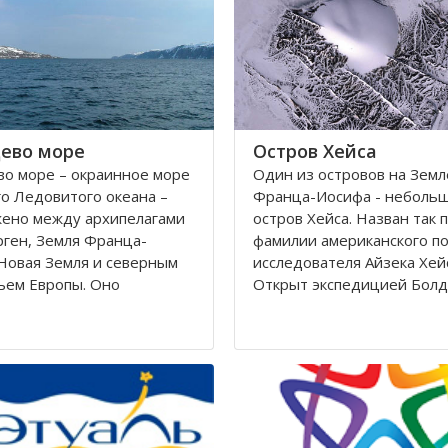
Калининградскому и
автономный округ
ево море
Остров Хейса
о море – окраинное море
Один из островов на Земл
о Ледовитого океана –
Франца-Иосифа - неболь
жено между архипелагами
остров Хейса. Назван так 
ген, Земля Франца-
фамилии американского п
Новая Земля и северным
исследователя Айзека Хей
ьем Европы. Оно
Открыт экспедицией Болд
ется вдоль берегов
Циглера в 1901 году. Нахо
 Норвегии. Площадь его
восьмидесятом градусе с
сти составляет 1424
широты, в самых суровых 
вадратных километров.
Северного полушария.
 282