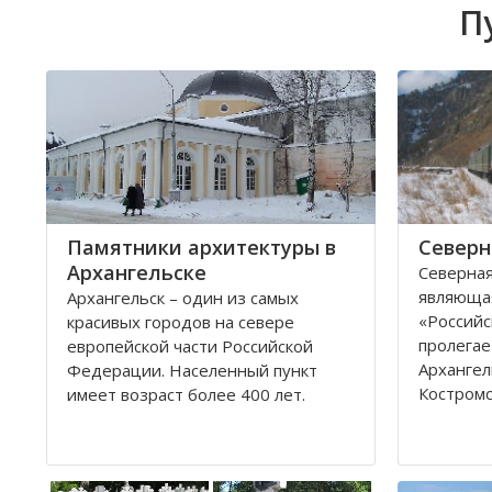
П
Памятники архитектуры в
Северн
Архангельске
Северная
являюща
Архангельск – один из самых
«Российс
красивых городов на севере
пролегае
европейской части Российской
Архангел
Федерации. Населенный пункт
Костромс
имеет возраст более 400 лет.
Ярославс
Находится он у Белого моря, вдоль
областей
всей береговой линии живописной
которые 
реки Северная Двина.
админис