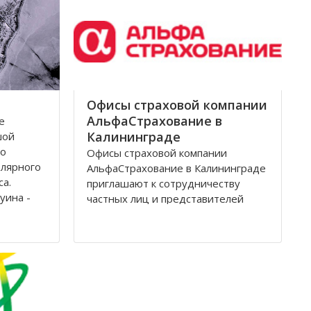
Архангельск на тот момент являлся
крупным
Офисы страховой компании
АльфаСтрахование в
е
Калининграде
шой
по
Офисы страховой компании
олярного
АльфаСтрахование в Калининграде
са.
приглашают к сотрудничеству
уина -
частных лиц и представителей
дится на
организаций. АльфаСтрахование в
еверной
Калининграде является
условиях
крупнейшим российским
страховщиком, оказывающим
услуги в сфере обязательного и
добровольного страхования. В
страховую группу