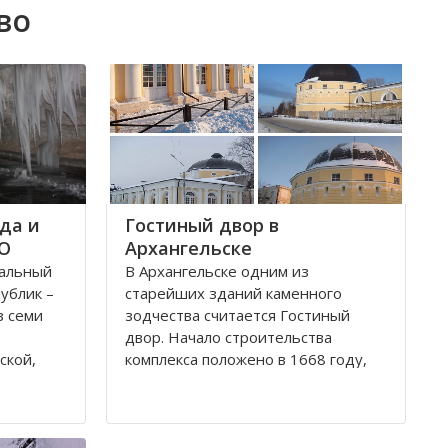
во
да и
Гостиный двор в
ФО
Архангельске
ральный
В Архангельске одним из
публик –
старейших зданий каменного
з семи
зодчества считается Гостиный
двор. Начало строительства
ской,
комплекса положено в 1668 году,
ой,
постепенно он дополнялся новыми
В состав
постройками. Гостиный двор нес в
рального
себе две функции: торговую и
рг и
оборонительную, так как