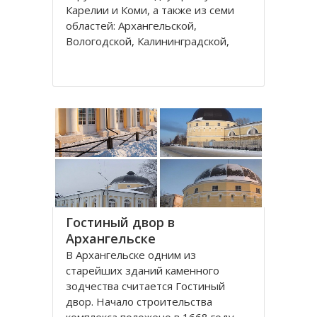
Карелии и Коми, а также из семи
областей: Архангельской,
Вологодской, Калининградской,
Ленинградской, Мурманской,
Новгородской, Псковской. В состав
округа входит город федерального
значения – Санкт-Петербург и
автономный округ
Гостиный двор в
Архангельске
В Архангельске одним из
старейших зданий каменного
зодчества считается Гостиный
двор. Начало строительства