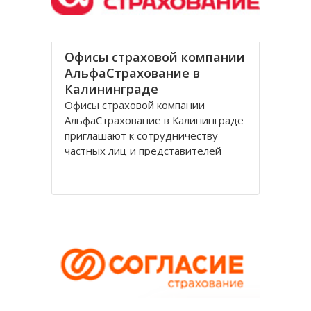
Офисы страховой компании
АльфаСтрахование в
Калининграде
Офисы страховой компании
АльфаСтрахование в Калининграде
приглашают к сотрудничеству
частных лиц и представителей
организаций. АльфаСтрахование в
Калининграде является
крупнейшим российским
страховщиком, оказывающим
услуги в сфере обязательного и
добровольного страхования. В
страховую группу