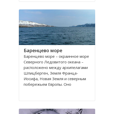
порт. На территории города, в
центральной его части,
расположено Вологодское
Баренцево море
Баренцево море – окраинное море
Северного Ледовитого океана –
расположено между архипелагами
Шпицберген, Земля Франца-
Иосифа, Новая Земля и северным
побережьем Европы. Оно
простирается вдоль берегов
России и Норвегии. Площадь его
поверхности составляет 1424
тысячи квадратных километров.
Вмещает 282