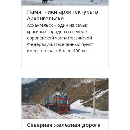
Памятники архитектуры в
Архангельске
Архангельск – один из самых
красивых городов на севере
европейской части Российской
Федерации. Населенный пункт
имеет возраст более 400 лет.
Находится он у Белого моря, вдоль
всей береговой линии живописной
реки Северная Двина.
Город имеет многовековую
историю, которая нашла свое
отражение
Северная железная дорога