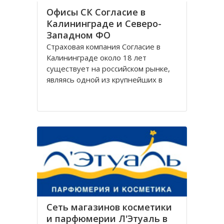
Офисы СК Согласие в
Калининграде и Северо-
Западном ФО
Страховая компания Согласие в
Калининграде около 18 лет
существует на российском рынке,
являясь одной из крупнейших в
своём сегменте, и за время работы
Согласие зарекомендовала себя
только с лучшей стороны.
Организация Согласие имеет
широко разветвлённую сеть
филиалов, которая охватывает
Сеть магазинов косметики
и парфюмерии Л'Этуаль в