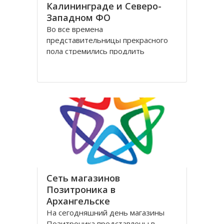
Калининграде и Северо-
Западном ФО
Во все времена
представительницы прекрасного
пола стремились продлить
молодость и сохранить свою
красоту как можно дольше.
Женщины прилагали массу усилий
для достижения цели. Но это уже в
прошлом! Сегодня, благодаря
колоссальным достижениям в
области косметологии, ухаживать
за лицом и телом стало
Сеть магазинов
Позитроника в
Архангельске
На сегодняшний день магазины
Позитроника представлены в