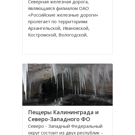
Северная железная дорога,
являющаяся филиалом ОАО
«Российские железные дороги»
пролегает по территориям:
Архангельской, Ивановской,
Костромской, Вологодской,
Ярославской, Владимирской
областей и Республике Коми,
которые относятся к двум
административным федеральным
округам Калининградскому и
Пещеры Калининграда и
Северо-Западного ФО
Северо - Западный Федеральный
округ состоит из двух республик –