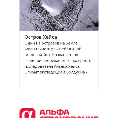
Остров Хейса
Один из островов на Земле
Франца-Иосифа - небольшой
остров Хейса. Назван так по
фамилии американского полярного
исследователя Айзека Хейса.
Открыт экспедицией Болдуина -
Циглера в 1901 году. Находится на
восьмидесятом градусе северной
широты, в самых суровых условиях
Северного полушария.