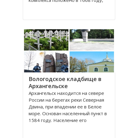
комплекса положено в 1668 году,
постепенно он дополнялся новыми
постройками. Гостиный двор нес в
себе две функции: торговую и
оборонительную, так как
Архангельск на тот момент являлся
крупным
Вологодское кладбище в
Архангельске
Архангельск находится на севере
России на берегах реки Северная
Двина, при впадении ее в Белое
море. Основан населенный пункт в
1584 году. Население его
составляет около 350000 человек.
Это крупный торговый морской