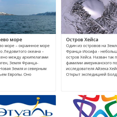
Калининградскому и
автономный округ
ево море
Остров Хейса
о море – окраинное море
Один из островов на Земл
о Ледовитого океана –
Франца-Иосифа - неболь
жено между архипелагами
остров Хейса. Назван так 
ген, Земля Франца-
фамилии американского п
Новая Земля и северным
исследователя Айзека Хей
ьем Европы. Оно
Открыт экспедицией Болд
ется вдоль берегов
Циглера в 1901 году. Нахо
 Норвегии. Площадь его
восьмидесятом градусе с
сти составляет 1424
широты, в самых суровых 
вадратных километров.
Северного полушария.
 282