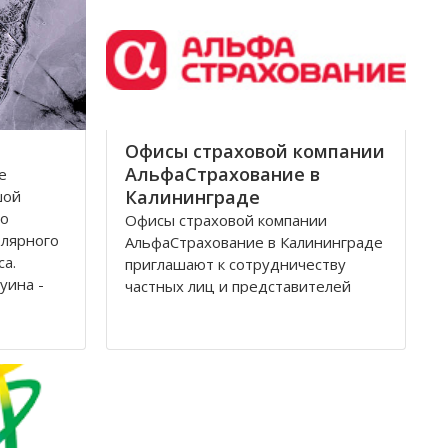
Архангельск на тот момент являлся
крупным
Офисы страховой компании
АльфаСтрахование в
е
Калининграде
шой
по
Офисы страховой компании
олярного
АльфаСтрахование в Калининграде
са.
приглашают к сотрудничеству
уина -
частных лиц и представителей
дится на
организаций. АльфаСтрахование в
еверной
Калининграде является
условиях
крупнейшим российским
страховщиком, оказывающим
услуги в сфере обязательного и
добровольного страхования. В
страховую группу