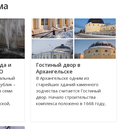
ма
да и
Гостиный двор в
ФО
Архангельске
ральный
В Архангельске одним из
публик –
старейших зданий каменного
з семи
зодчества считается Гостиный
двор. Начало строительства
ской,
комплекса положено в 1668 году,
ой,
постепенно он дополнялся новыми
В состав
постройками. Гостиный двор нес в
рального
себе две функции: торговую и
рг и
оборонительную, так как