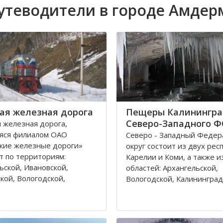
утеводители в городе Амдер
ая железная дорога
Пещеры Калинингра
Северо-Западного 
 железная дорога,
яся филиалом ОАО
Северо - Западный Феде
кие железные дороги»
округ состоит из двух рес
т по территориям:
Карелии и Коми, а также и
ьской, Ивановской,
областей: Архангельской,
кой, Вологодской,
Вологодской, Калининград
кой, Владимирской
Ленинградской, Мурманск
 и Республике Коми,
Новгородской, Псковской. 
относятся к двум
округа входит город феде
тративным федеральным
значения – Санкт-Петербу