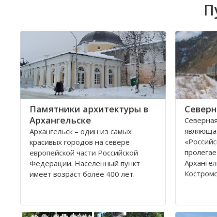
П
Памятники архитектуры в
Северн
Архангельске
Северная
являюща
Архангельск – один из самых
«Российс
красивых городов на севере
пролегае
европейской части Российской
Архангел
Федерации. Населенный пункт
Костромс
имеет возраст более 400 лет.
Ярославс
Находится он у Белого моря, вдоль
областей
всей береговой линии живописной
которые 
реки Северная Двина.
админис