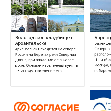
округам 
Город имеет многовековую
историю, которая нашла свое
отражение
Вологодское кладбище в
Баренц
Архангельске
Баренцев
Северног
Архангельск находится на севере
располо
России на берегах реки Северная
Шпицбер
Двина, при впадении ее в Белое
Иосифа, 
море. Основан населенный пункт в
побереж
1584 году. Население его
простира
составляет около 350000 человек.
России и
Это крупный торговый морской
поверхно
порт. На территории города, в
тысячи к
центральной его части,
Вмещает
расположено Вологодское