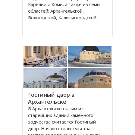
Карелии и Коми, а также из семи
областей: Архангельской,
Вологодской, Калининградской,
Ленинградской, Мурманской,
Новгородской, Псковской. В состав
округа входит город федерального
значения – Санкт-Петербург и
автономный округ
Гостиный двор в
Архангельске
В Архангельске одним из
старейших зданий каменного
зодчества считается Гостиный
двор. Начало строительства