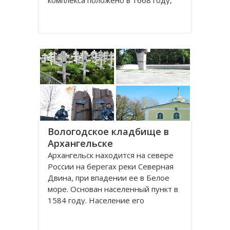
комплекса положено в 1668 году,
постепенно он дополнялся новыми
постройками. Гостиный двор нес в
себе две функции: торговую и
оборонительную, так как
Архангельск на тот момент являлся
крупным
Вологодское кладбище в
Архангельске
Архангельск находится на севере
России на берегах реки Северная
Двина, при впадении ее в Белое
море. Основан населенный пункт в
1584 году. Население его
составляет около 350000 человек.
Это крупный торговый морской