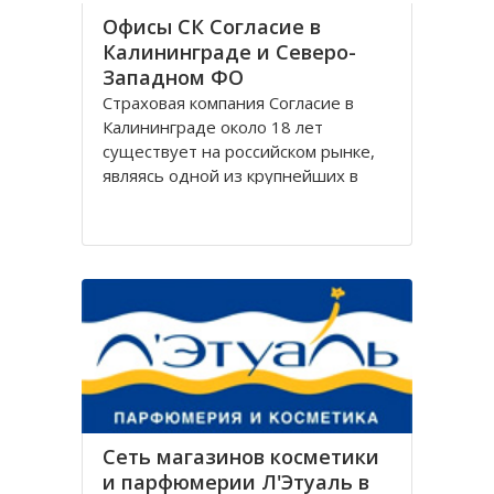
Офисы СК Согласие в
Калининграде и Северо-
Западном ФО
Страховая компания Согласие в
Калининграде около 18 лет
существует на российском рынке,
являясь одной из крупнейших в
своём сегменте, и за время работы
Согласие зарекомендовала себя
только с лучшей стороны.
Организация Согласие имеет
широко разветвлённую сеть
филиалов, которая охватывает
Сеть магазинов косметики
и парфюмерии Л'Этуаль в