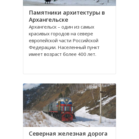
Памятники архитектуры в
Архангельске
Архангельск – один из самых
красивых городов на севере
европейской части Российской
Федерации. Населенный пункт
имеет возраст более 400 лет.
Находится он у Белого моря, вдоль
всей береговой линии живописной
реки Северная Двина.
Город имеет многовековую
историю, которая нашла свое
отражение
Северная железная дорога