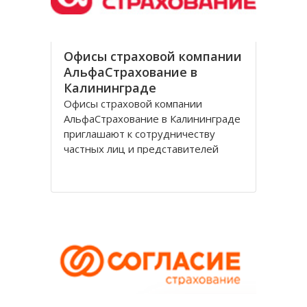
Офисы страховой компании
АльфаСтрахование в
Калининграде
Офисы страховой компании
АльфаСтрахование в Калининграде
приглашают к сотрудничеству
частных лиц и представителей
организаций. АльфаСтрахование в
Калининграде является
крупнейшим российским
страховщиком, оказывающим
услуги в сфере обязательного и
добровольного страхования. В
страховую группу