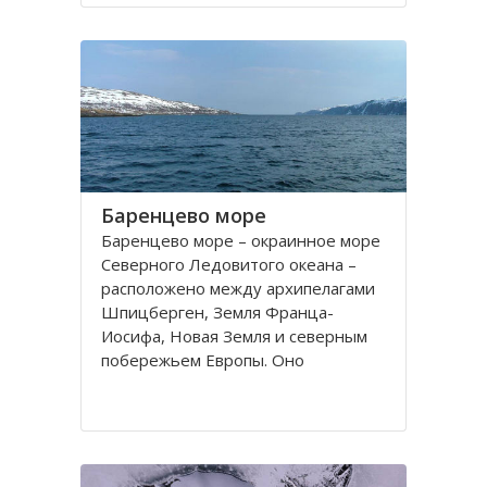
порт. На территории города, в
центральной его части,
расположено Вологодское
Баренцево море
Баренцево море – окраинное море
Северного Ледовитого океана –
расположено между архипелагами
Шпицберген, Земля Франца-
Иосифа, Новая Земля и северным
побережьем Европы. Оно
простирается вдоль берегов
России и Норвегии. Площадь его
поверхности составляет 1424
тысячи квадратных километров.
Вмещает 282