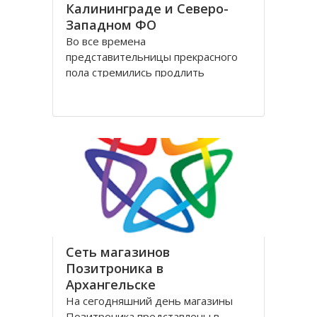
Калининграде и Северо-
Западном ФО
Во все времена
представительницы прекрасного
пола стремились продлить
молодость и сохранить свою
красоту как можно дольше.
Женщины прилагали массу усилий
для достижения цели. Но это уже в
прошлом! Сегодня, благодаря
колоссальным достижениям в
области косметологии, ухаживать
за лицом и телом стало
Сеть магазинов
Позитроника в
Архангельске
На сегодняшний день магазины
Позитроника представлены в