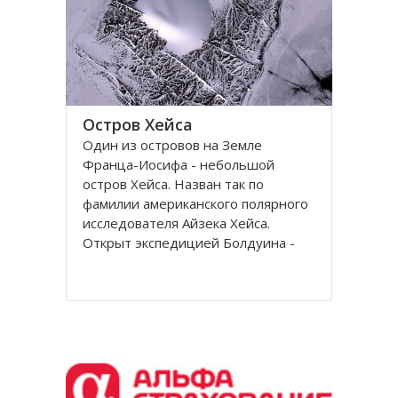
Остров Хейса
Один из островов на Земле
Франца-Иосифа - небольшой
остров Хейса. Назван так по
фамилии американского полярного
исследователя Айзека Хейса.
Открыт экспедицией Болдуина -
Циглера в 1901 году. Находится на
восьмидесятом градусе северной
широты, в самых суровых условиях
Северного полушария.