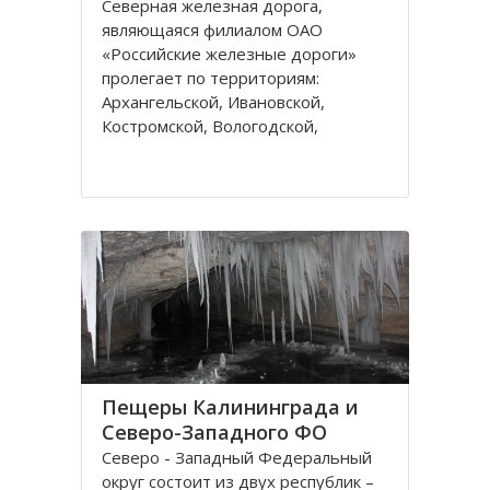
Северная железная дорога,
являющаяся филиалом ОАО
«Российские железные дороги»
пролегает по территориям:
Архангельской, Ивановской,
Костромской, Вологодской,
Ярославской, Владимирской
областей и Республике Коми,
которые относятся к двум
административным федеральным
округам Калининградскому и
Пещеры Калининграда и
Северо-Западного ФО
Северо - Западный Федеральный
округ состоит из двух республик –