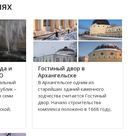
лях
да и
Гостиный двор в
ФО
Архангельске
ральный
В Архангельске одним из
публик –
старейших зданий каменного
з семи
зодчества считается Гостиный
двор. Начало строительства
ской,
комплекса положено в 1668 году,
ой,
постепенно он дополнялся новыми
В состав
постройками. Гостиный двор нес в
рального
себе две функции: торговую и
рг и
оборонительную, так как