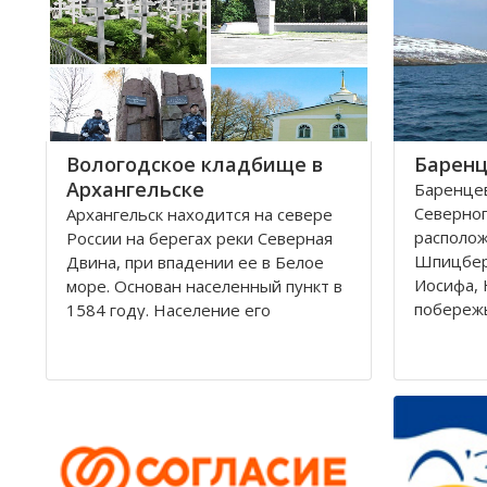
округам 
Город имеет многовековую
историю, которая нашла свое
отражение
Вологодское кладбище в
Баренц
Архангельске
Баренцев
Северног
Архангельск находится на севере
располо
России на берегах реки Северная
Шпицбер
Двина, при впадении ее в Белое
Иосифа, 
море. Основан населенный пункт в
побереж
1584 году. Население его
простира
составляет около 350000 человек.
России и
Это крупный торговый морской
поверхно
порт. На территории города, в
тысячи к
центральной его части,
Вмещает
расположено Вологодское