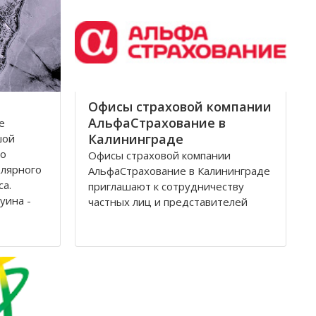
Архангельск на тот момент являлся
крупным
Офисы страховой компании
АльфаСтрахование в
е
Калининграде
шой
по
Офисы страховой компании
олярного
АльфаСтрахование в Калининграде
са.
приглашают к сотрудничеству
уина -
частных лиц и представителей
дится на
организаций. АльфаСтрахование в
еверной
Калининграде является
условиях
крупнейшим российским
страховщиком, оказывающим
услуги в сфере обязательного и
добровольного страхования. В
страховую группу