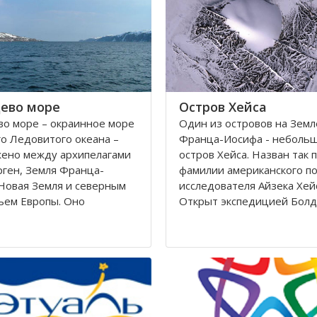
Калининградскому и
автономный округ
ево море
Остров Хейса
о море – окраинное море
Один из островов на Земл
о Ледовитого океана –
Франца-Иосифа - неболь
жено между архипелагами
остров Хейса. Назван так 
ген, Земля Франца-
фамилии американского п
Новая Земля и северным
исследователя Айзека Хей
ьем Европы. Оно
Открыт экспедицией Болд
ется вдоль берегов
Циглера в 1901 году. Нахо
 Норвегии. Площадь его
восьмидесятом градусе с
сти составляет 1424
широты, в самых суровых 
вадратных километров.
Северного полушария.
 282