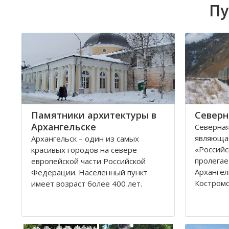
Пу
Памятники архитектуры в
Северн
Архангельске
Северная
являюща
Архангельск – один из самых
«Российс
красивых городов на севере
пролегае
европейской части Российской
Архангел
Федерации. Населенный пункт
Костромс
имеет возраст более 400 лет.
Ярославс
Находится он у Белого моря, вдоль
областей
всей береговой линии живописной
которые 
реки Северная Двина.
админис