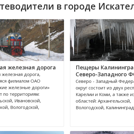
теводители в городе Искате
ая железная дорога
Пещеры Калинингра
Северо-Западного 
 железная дорога,
яся филиалом ОАО
Северо - Западный Феде
кие железные дороги»
округ состоит из двух рес
т по территориям:
Карелии и Коми, а также и
ьской, Ивановской,
областей: Архангельской,
кой, Вологодской,
Вологодской, Калининград
кой, Владимирской
Ленинградской, Мурманск
 и Республике Коми,
Новгородской, Псковской. 
относятся к двум
округа входит город феде
тративным федеральным
значения – Санкт-Петербу