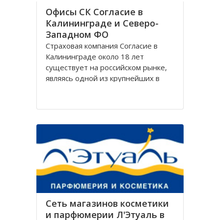
Офисы СК Согласие в
Калининграде и Северо-
Западном ФО
Страховая компания Согласие в
Калининграде около 18 лет
существует на российском рынке,
являясь одной из крупнейших в
своём сегменте, и за время работы
Согласие зарекомендовала себя
только с лучшей стороны.
Организация Согласие имеет
широко разветвлённую сеть
филиалов, которая охватывает
Сеть магазинов косметики
и парфюмерии Л'Этуаль в