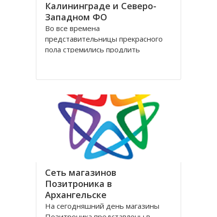
Калининграде и Северо-
Западном ФО
Во все времена
представительницы прекрасного
пола стремились продлить
молодость и сохранить свою
красоту как можно дольше.
Женщины прилагали массу усилий
для достижения цели. Но это уже в
прошлом! Сегодня, благодаря
колоссальным достижениям в
области косметологии, ухаживать
за лицом и телом стало
Сеть магазинов
Позитроника в
Архангельске
На сегодняшний день магазины
Позитроника представлены в