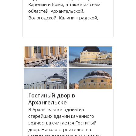
Карелии и Коми, а также из семи
областей: Архангельской,
Вологодской, Калининградской,
Ленинградской, Мурманской,
Новгородской, Псковской. В состав
округа входит город федерального
значения – Санкт-Петербург и
автономный округ
Гостиный двор в
Архангельске
В Архангельске одним из
старейших зданий каменного
зодчества считается Гостиный
двор. Начало строительства