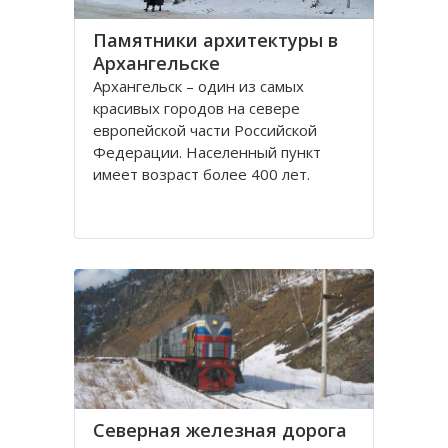
Памятники архитектуры в
Архангельске
Архангельск – один из самых
красивых городов на севере
европейской части Российской
Федерации. Населенный пункт
имеет возраст более 400 лет.
Находится он у Белого моря, вдоль
всей береговой линии живописной
реки Северная Двина.
Город имеет многовековую
историю, которая нашла свое
отражение
Северная железная дорога