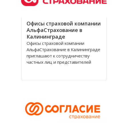
Офисы страховой компании
АльфаСтрахование в
Калининграде
Офисы страховой компании
АльфаСтрахование в Калининграде
приглашают к сотрудничеству
частных лиц и представителей
организаций. АльфаСтрахование в
Калининграде является
крупнейшим российским
страховщиком, оказывающим
услуги в сфере обязательного и
добровольного страхования. В
страховую группу