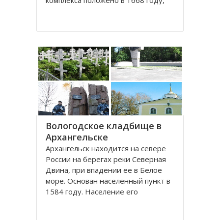
комплекса положено в 1668 году,
постепенно он дополнялся новыми
постройками. Гостиный двор нес в
себе две функции: торговую и
оборонительную, так как
Архангельск на тот момент являлся
крупным
Вологодское кладбище в
Архангельске
Архангельск находится на севере
России на берегах реки Северная
Двина, при впадении ее в Белое
море. Основан населенный пункт в
1584 году. Население его
составляет около 350000 человек.
Это крупный торговый морской