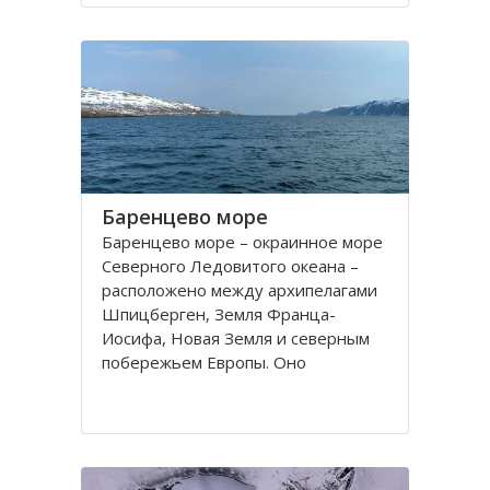
порт. На территории города, в
центральной его части,
расположено Вологодское
Баренцево море
Баренцево море – окраинное море
Северного Ледовитого океана –
расположено между архипелагами
Шпицберген, Земля Франца-
Иосифа, Новая Земля и северным
побережьем Европы. Оно
простирается вдоль берегов
России и Норвегии. Площадь его
поверхности составляет 1424
тысячи квадратных километров.
Вмещает 282