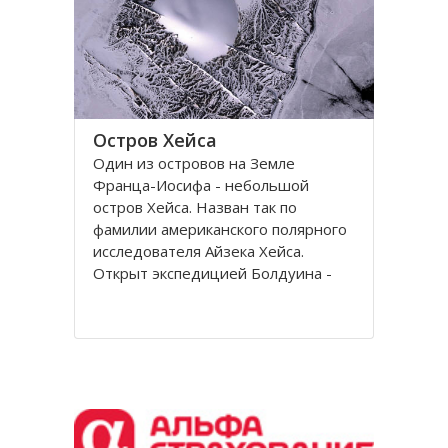
Остров Хейса
Один из островов на Земле
Франца-Иосифа - небольшой
остров Хейса. Назван так по
фамилии американского полярного
исследователя Айзека Хейса.
Открыт экспедицией Болдуина -
Циглера в 1901 году. Находится на
восьмидесятом градусе северной
широты, в самых суровых условиях
Северного полушария.