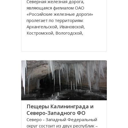
Северная железная дорога,
являющаяся филиалом ОАО
«Российские железные дороги»
пролегает по территориям:
Архангельской, Ивановской,
Костромской, Вологодской,
Ярославской, Владимирской
областей и Республике Коми,
которые относятся к двум
административным федеральным
округам Калининградскому и
Пещеры Калининграда и
Северо-Западного ФО
Северо - Западный Федеральный
округ состоит из двух республик –