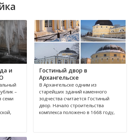
йка
да и
Гостиный двор в
ФО
Архангельске
ральный
В Архангельске одним из
публик –
старейших зданий каменного
з семи
зодчества считается Гостиный
двор. Начало строительства
ской,
комплекса положено в 1668 году,
ой,
постепенно он дополнялся новыми
В состав
постройками. Гостиный двор нес в
рального
себе две функции: торговую и
рг и
оборонительную, так как