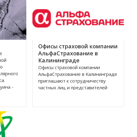
Архангельск на тот момент являлся
крупным
Офисы страховой компании
АльфаСтрахование в
е
Калининграде
шой
по
Офисы страховой компании
олярного
АльфаСтрахование в Калининграде
са.
приглашают к сотрудничеству
уина -
частных лиц и представителей
дится на
организаций. АльфаСтрахование в
еверной
Калининграде является
условиях
крупнейшим российским
страховщиком, оказывающим
услуги в сфере обязательного и
добровольного страхования. В
страховую группу