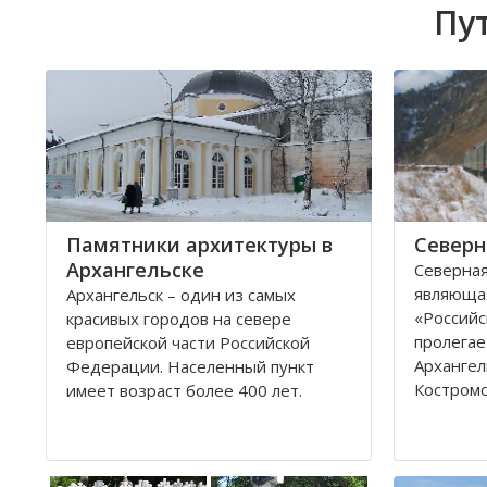
Пу
Памятники архитектуры в
Северн
Архангельске
Северная
являюща
Архангельск – один из самых
«Российс
красивых городов на севере
пролегае
европейской части Российской
Архангел
Федерации. Населенный пункт
Костромс
имеет возраст более 400 лет.
Ярославс
Находится он у Белого моря, вдоль
областей
всей береговой линии живописной
которые 
реки Северная Двина.
админис