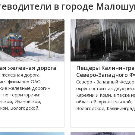
теводители в городе Малошу
ая железная дорога
Пещеры Калинингра
Северо-Западного 
 железная дорога,
яся филиалом ОАО
Северо - Западный Феде
кие железные дороги»
округ состоит из двух рес
т по территориям:
Карелии и Коми, а также и
ьской, Ивановской,
областей: Архангельской,
кой, Вологодской,
Вологодской, Калининград
кой, Владимирской
Ленинградской, Мурманск
 и Республике Коми,
Новгородской, Псковской. 
относятся к двум
округа входит город феде
тративным федеральным
значения – Санкт-Петербу