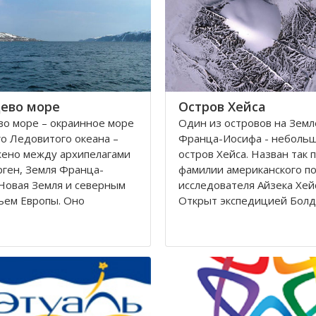
Калининградскому и
автономный округ
ево море
Остров Хейса
о море – окраинное море
Один из островов на Земл
о Ледовитого океана –
Франца-Иосифа - неболь
жено между архипелагами
остров Хейса. Назван так 
ген, Земля Франца-
фамилии американского п
Новая Земля и северным
исследователя Айзека Хей
ьем Европы. Оно
Открыт экспедицией Болд
ется вдоль берегов
Циглера в 1901 году. Нахо
 Норвегии. Площадь его
восьмидесятом градусе с
сти составляет 1424
широты, в самых суровых 
вадратных километров.
Северного полушария.
 282