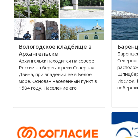
округам 
Город имеет многовековую
историю, которая нашла свое
отражение
Вологодское кладбище в
Баренц
Архангельске
Баренцев
Северног
Архангельск находится на севере
располо
России на берегах реки Северная
Шпицбер
Двина, при впадении ее в Белое
Иосифа, 
море. Основан населенный пункт в
побереж
1584 году. Население его
простира
составляет около 350000 человек.
России и
Это крупный торговый морской
поверхно
порт. На территории города, в
тысячи к
центральной его части,
Вмещает
расположено Вологодское