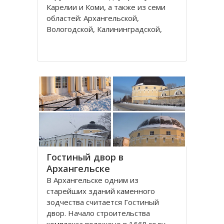
Карелии и Коми, а также из семи
областей: Архангельской,
Вологодской, Калининградской,
Ленинградской, Мурманской,
Новгородской, Псковской. В состав
округа входит город федерального
значения – Санкт-Петербург и
автономный округ
Гостиный двор в
Архангельске
В Архангельске одним из
старейших зданий каменного
зодчества считается Гостиный
двор. Начало строительства