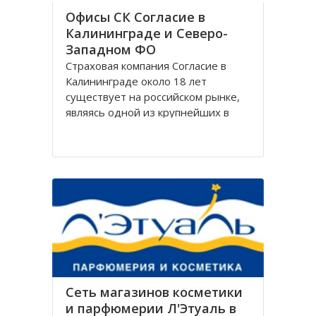
Офисы СК Согласие в
Калининграде и Северо-
Западном ФО
Страховая компания Согласие в
Калининграде около 18 лет
существует на российском рынке,
являясь одной из крупнейших в
своём сегменте, и за время работы
Согласие зарекомендовала себя
только с лучшей стороны.
Организация Согласие имеет
широко разветвлённую сеть
филиалов, которая охватывает
Сеть магазинов косметики
и парфюмерии Л'Этуаль в