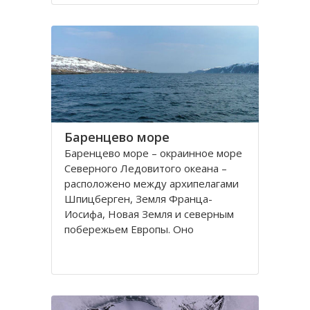
порт. На территории города, в
центральной его части,
расположено Вологодское
Баренцево море
Баренцево море – окраинное море
Северного Ледовитого океана –
расположено между архипелагами
Шпицберген, Земля Франца-
Иосифа, Новая Земля и северным
побережьем Европы. Оно
простирается вдоль берегов
России и Норвегии. Площадь его
поверхности составляет 1424
тысячи квадратных километров.
Вмещает 282