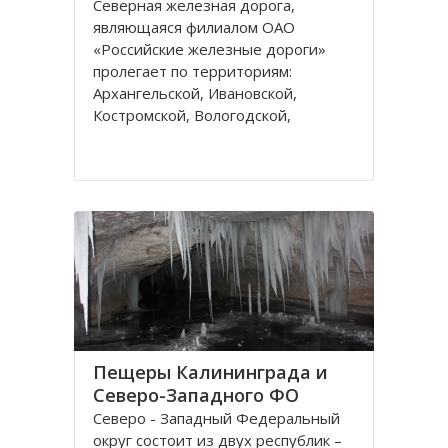
Северная железная дорога,
являющаяся филиалом ОАО
«Российские железные дороги»
пролегает по территориям:
Архангельской, Ивановской,
Костромской, Вологодской,
Ярославской, Владимирской
областей и Республике Коми,
которые относятся к двум
административным федеральным
округам Калининградскому и
Пещеры Калининграда и
Северо-Западного ФО
Северо - Западный Федеральный
округ состоит из двух республик –