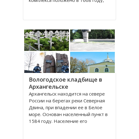
комплекса положено в 1668 году,
постепенно он дополнялся новыми
постройками. Гостиный двор нес в
себе две функции: торговую и
оборонительную, так как
Архангельск на тот момент являлся
крупным
Вологодское кладбище в
Архангельске
Архангельск находится на севере
России на берегах реки Северная
Двина, при впадении ее в Белое
море. Основан населенный пункт в
1584 году. Население его
составляет около 350000 человек.
Это крупный торговый морской