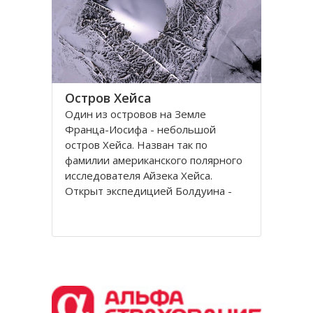
Остров Хейса
Один из островов на Земле
Франца-Иосифа - небольшой
остров Хейса. Назван так по
фамилии американского полярного
исследователя Айзека Хейса.
Открыт экспедицией Болдуина -
Циглера в 1901 году. Находится на
восьмидесятом градусе северной
широты, в самых суровых условиях
Северного полушария.