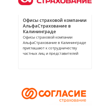
Офисы страховой компании
АльфаСтрахование в
Калининграде
Офисы страховой компании
АльфаСтрахование в Калининграде
приглашают к сотрудничеству
частных лиц и представителей
организаций. АльфаСтрахование в
Калининграде является
крупнейшим российским
страховщиком, оказывающим
услуги в сфере обязательного и
добровольного страхования. В
страховую группу