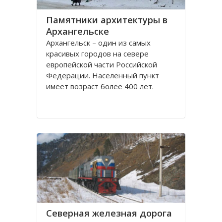
Памятники архитектуры в
Архангельске
Архангельск – один из самых
красивых городов на севере
европейской части Российской
Федерации. Населенный пункт
имеет возраст более 400 лет.
Находится он у Белого моря, вдоль
всей береговой линии живописной
реки Северная Двина.
Город имеет многовековую
историю, которая нашла свое
отражение
Северная железная дорога