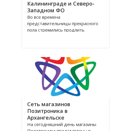
Калининграде и Северо-
Западном ФО
Во все времена
представительницы прекрасного
пола стремились продлить
молодость и сохранить свою
красоту как можно дольше.
Женщины прилагали массу усилий
для достижения цели. Но это уже в
прошлом! Сегодня, благодаря
колоссальным достижениям в
области косметологии, ухаживать
за лицом и телом стало
Сеть магазинов
Позитроника в
Архангельске
На сегодняшний день магазины
Позитроника представлены в