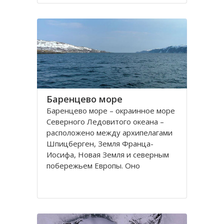
порт. На территории города, в
центральной его части,
расположено Вологодское
Баренцево море
Баренцево море – окраинное море
Северного Ледовитого океана –
расположено между архипелагами
Шпицберген, Земля Франца-
Иосифа, Новая Земля и северным
побережьем Европы. Оно
простирается вдоль берегов
России и Норвегии. Площадь его
поверхности составляет 1424
тысячи квадратных километров.
Вмещает 282