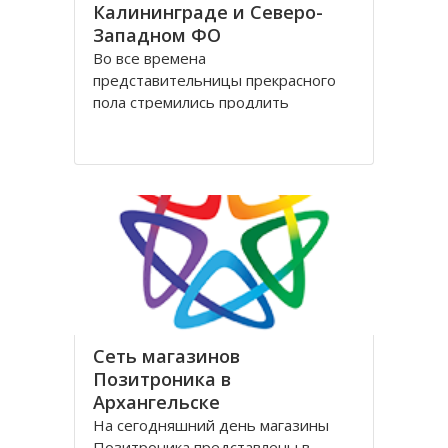
Калининграде и Северо-
Западном ФО
Во все времена
представительницы прекрасного
пола стремились продлить
молодость и сохранить свою
красоту как можно дольше.
Женщины прилагали массу усилий
для достижения цели. Но это уже в
прошлом! Сегодня, благодаря
колоссальным достижениям в
области косметологии, ухаживать
за лицом и телом стало
Сеть магазинов
Позитроника в
Архангельске
На сегодняшний день магазины
Позитроника представлены в