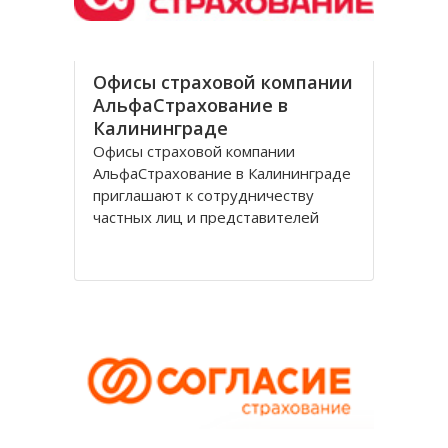
Офисы страховой компании
АльфаСтрахование в
Калининграде
Офисы страховой компании
АльфаСтрахование в Калининграде
приглашают к сотрудничеству
частных лиц и представителей
организаций. АльфаСтрахование в
Калининграде является
крупнейшим российским
страховщиком, оказывающим
услуги в сфере обязательного и
добровольного страхования. В
страховую группу