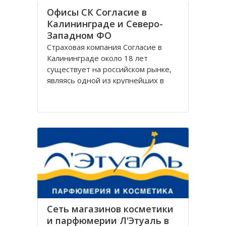
Офисы СК Согласие в
Калининграде и Северо-
Западном ФО
Страховая компания Согласие в
Калининграде около 18 лет
существует на российском рынке,
являясь одной из крупнейших в
своём сегменте, и за время работы
Согласие зарекомендовала себя
только с лучшей стороны.
Организация Согласие имеет
широко разветвлённую сеть
филиалов, которая охватывает
Сеть магазинов косметики
и парфюмерии Л'Этуаль в