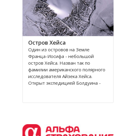
Остров Хейса
Один из островов на Земле
Франца-Иосифа - небольшой
остров Хейса. Назван так по
фамилии американского полярного
исследователя Айзека Хейса.
Открыт экспедицией Болдуина -
Циглера в 1901 году. Находится на
восьмидесятом градусе северной
широты, в самых суровых условиях
Северного полушария.