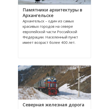
Памятники архитектуры в
Архангельске
Архангельск – один из самых
красивых городов на севере
европейской части Российской
Федерации. Населенный пункт
имеет возраст более 400 лет.
Находится он у Белого моря, вдоль
всей береговой линии живописной
реки Северная Двина.
Город имеет многовековую
историю, которая нашла свое
отражение
Северная железная дорога