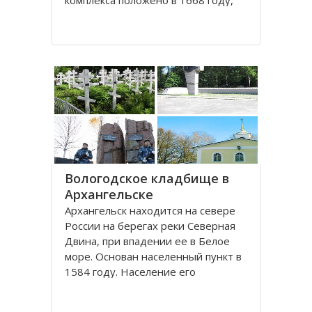
комплекса положено в 1668 году,
постепенно он дополнялся новыми
постройками. Гостиный двор нес в
себе две функции: торговую и
оборонительную, так как
Архангельск на тот момент являлся
крупным
Вологодское кладбище в
Архангельске
Архангельск находится на севере
России на берегах реки Северная
Двина, при впадении ее в Белое
море. Основан населенный пункт в
1584 году. Население его
составляет около 350000 человек.
Это крупный торговый морской