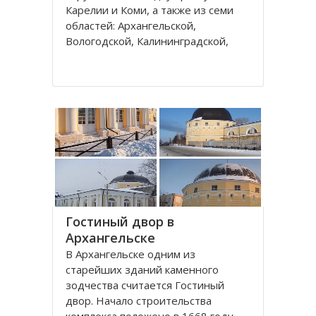
Карелии и Коми, а также из семи
областей: Архангельской,
Вологодской, Калининградской,
Ленинградской, Мурманской,
Новгородской, Псковской. В состав
округа входит город федерального
значения – Санкт-Петербург и
автономный округ
Гостиный двор в
Архангельске
В Архангельске одним из
старейших зданий каменного
зодчества считается Гостиный
двор. Начало строительства