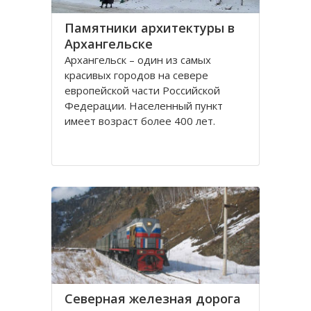
Памятники архитектуры в
Архангельске
Архангельск – один из самых
красивых городов на севере
европейской части Российской
Федерации. Населенный пункт
имеет возраст более 400 лет.
Находится он у Белого моря, вдоль
всей береговой линии живописной
реки Северная Двина.
Город имеет многовековую
историю, которая нашла свое
отражение
Северная железная дорога