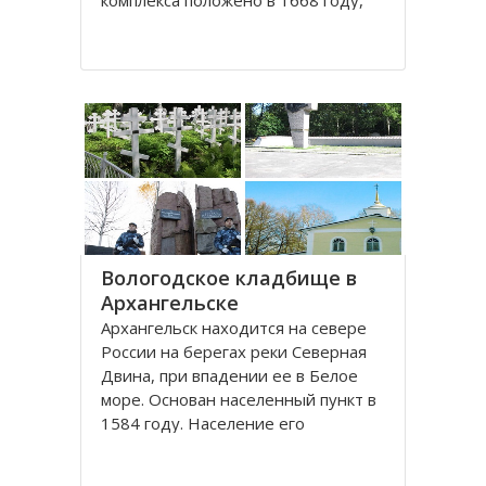
комплекса положено в 1668 году,
постепенно он дополнялся новыми
постройками. Гостиный двор нес в
себе две функции: торговую и
оборонительную, так как
Архангельск на тот момент являлся
крупным
Вологодское кладбище в
Архангельске
Архангельск находится на севере
России на берегах реки Северная
Двина, при впадении ее в Белое
море. Основан населенный пункт в
1584 году. Население его
составляет около 350000 человек.
Это крупный торговый морской