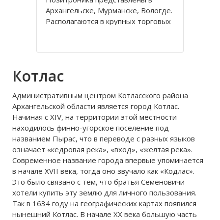
Архангельске, Мурманске, Вологде.
Располагаются в крупных торговых
и развлекательных центрах или на
улицах с высокой пешеходной
проходимостью. Благодаря
свежему дизайнерскому решению
Котлас
компанию невозможно не
заметить. Вся внутренняя
Административным центром Котласского района
территория
Архангельской области является город Котлас.
Начиная с XIV, на территории этой местности
находилось финно-угорское поселение под
названием Пырас, что в переводе с разных языков
означает «кедровая река», «вход», «желтая река».
Современное название города впервые упоминается
в начале XVII века, тогда оно звучало как «Кодлас».
Это было связано с тем, что братья Семеновичи
хотели купить эту землю для личного пользования.
Так в 1634 году на географических картах появился
нынешний Котлас. В начале ХХ века большую часть