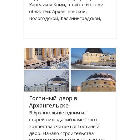
Карелии и Коми, а также из семи
областей: Архангельской,
Вологодской, Калининградской,
Ленинградской, Мурманской,
Новгородской, Псковской. В состав
округа входит город федерального
значения – Санкт-Петербург и
автономный округ
Гостиный двор в
Архангельске
В Архангельске одним из
старейших зданий каменного
зодчества считается Гостиный
двор. Начало строительства