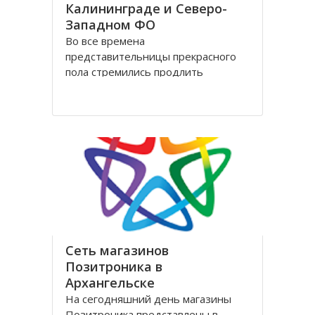
Калининграде и Северо-
Западном ФО
Во все времена
представительницы прекрасного
пола стремились продлить
молодость и сохранить свою
красоту как можно дольше.
Женщины прилагали массу усилий
для достижения цели. Но это уже в
прошлом! Сегодня, благодаря
колоссальным достижениям в
области косметологии, ухаживать
за лицом и телом стало
Сеть магазинов
Позитроника в
Архангельске
На сегодняшний день магазины
Позитроника представлены в