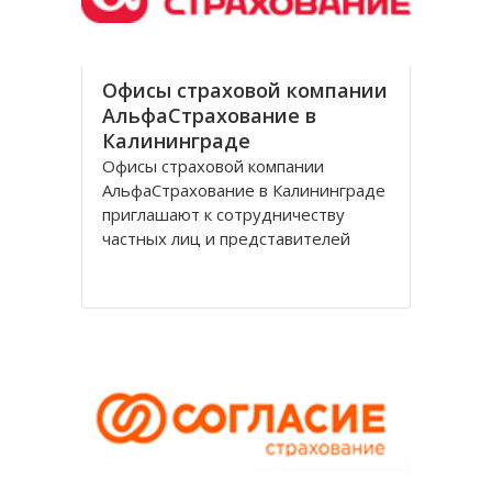
Офисы страховой компании
АльфаСтрахование в
Калининграде
Офисы страховой компании
АльфаСтрахование в Калининграде
приглашают к сотрудничеству
частных лиц и представителей
организаций. АльфаСтрахование в
Калининграде является
крупнейшим российским
страховщиком, оказывающим
услуги в сфере обязательного и
добровольного страхования. В
страховую группу