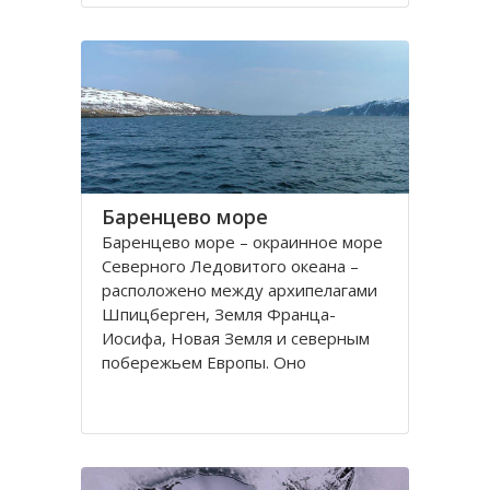
порт. На территории города, в
центральной его части,
расположено Вологодское
Баренцево море
Баренцево море – окраинное море
Северного Ледовитого океана –
расположено между архипелагами
Шпицберген, Земля Франца-
Иосифа, Новая Земля и северным
побережьем Европы. Оно
простирается вдоль берегов
России и Норвегии. Площадь его
поверхности составляет 1424
тысячи квадратных километров.
Вмещает 282