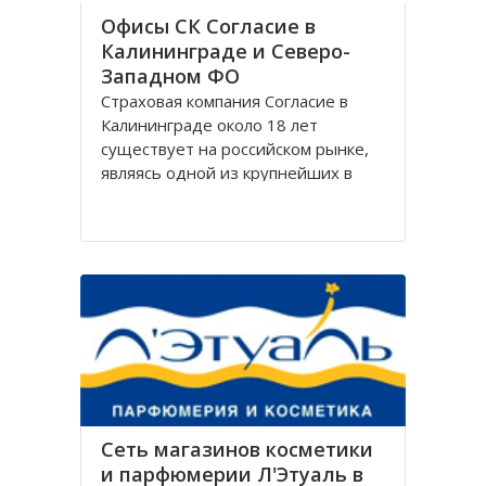
Офисы СК Согласие в
Калининграде и Северо-
Западном ФО
Страховая компания Согласие в
Калининграде около 18 лет
существует на российском рынке,
являясь одной из крупнейших в
своём сегменте, и за время работы
Согласие зарекомендовала себя
только с лучшей стороны.
Организация Согласие имеет
широко разветвлённую сеть
филиалов, которая охватывает
Сеть магазинов косметики
и парфюмерии Л'Этуаль в