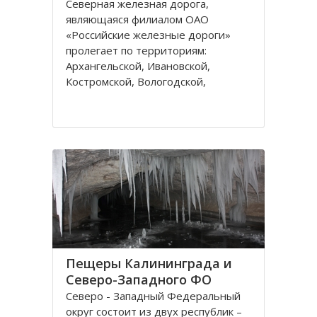
Северная железная дорога,
являющаяся филиалом ОАО
«Российские железные дороги»
пролегает по территориям:
Архангельской, Ивановской,
Костромской, Вологодской,
Ярославской, Владимирской
областей и Республике Коми,
которые относятся к двум
административным федеральным
округам Калининградскому и
Пещеры Калининграда и
Северо-Западного ФО
Северо - Западный Федеральный
округ состоит из двух республик –