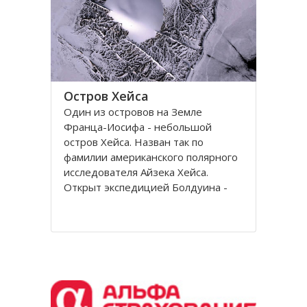
Остров Хейса
Один из островов на Земле
Франца-Иосифа - небольшой
остров Хейса. Назван так по
фамилии американского полярного
исследователя Айзека Хейса.
Открыт экспедицией Болдуина -
Циглера в 1901 году. Находится на
восьмидесятом градусе северной
широты, в самых суровых условиях
Северного полушария.