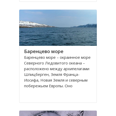
порт. На территории города, в
центральной его части,
расположено Вологодское
Баренцево море
Баренцево море – окраинное море
Северного Ледовитого океана –
расположено между архипелагами
Шпицберген, Земля Франца-
Иосифа, Новая Земля и северным
побережьем Европы. Оно
простирается вдоль берегов
России и Норвегии. Площадь его
поверхности составляет 1424
тысячи квадратных километров.
Вмещает 282