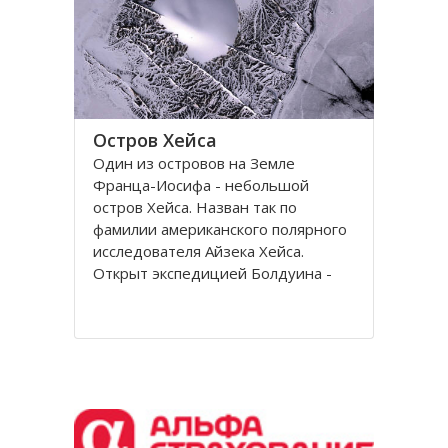
Остров Хейса
Один из островов на Земле
Франца-Иосифа - небольшой
остров Хейса. Назван так по
фамилии американского полярного
исследователя Айзека Хейса.
Открыт экспедицией Болдуина -
Циглера в 1901 году. Находится на
восьмидесятом градусе северной
широты, в самых суровых условиях
Северного полушария.