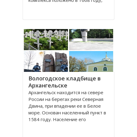
комплекса положено в 1668 году,
постепенно он дополнялся новыми
постройками. Гостиный двор нес в
себе две функции: торговую и
оборонительную, так как
Архангельск на тот момент являлся
крупным
Вологодское кладбище в
Архангельске
Архангельск находится на севере
России на берегах реки Северная
Двина, при впадении ее в Белое
море. Основан населенный пункт в
1584 году. Население его
составляет около 350000 человек.
Это крупный торговый морской