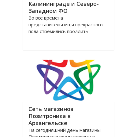
Калининграде и Северо-
Западном ФО
Во все времена
представительницы прекрасного
пола стремились продлить
молодость и сохранить свою
красоту как можно дольше.
Женщины прилагали массу усилий
для достижения цели. Но это уже в
прошлом! Сегодня, благодаря
колоссальным достижениям в
области косметологии, ухаживать
за лицом и телом стало
Сеть магазинов
Позитроника в
Архангельске
На сегодняшний день магазины
Позитроника представлены в