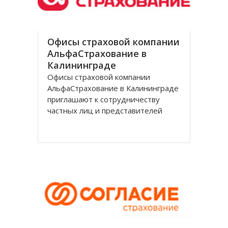
Офисы страховой компании
АльфаСтрахование в
Калининграде
Офисы страховой компании
АльфаСтрахование в Калининграде
приглашают к сотрудничеству
частных лиц и представителей
организаций. АльфаСтрахование в
Калининграде является
крупнейшим российским
страховщиком, оказывающим
услуги в сфере обязательного и
добровольного страхования. В
страховую группу