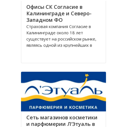
Офисы СК Согласие в
Калининграде и Северо-
Западном ФО
Страховая компания Согласие в
Калининграде около 18 лет
существует на российском рынке,
являясь одной из крупнейших в
своём сегменте, и за время работы
Согласие зарекомендовала себя
только с лучшей стороны.
Организация Согласие имеет
широко разветвлённую сеть
филиалов, которая охватывает
Сеть магазинов косметики
и парфюмерии Л'Этуаль в