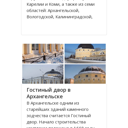
Карелии и Коми, а также из семи
областей: Архангельской,
Вологодской, Калининградской,
Ленинградской, Мурманской,
Новгородской, Псковской. В состав
округа входит город федерального
значения – Санкт-Петербург и
автономный округ
Гостиный двор в
Архангельске
В Архангельске одним из
старейших зданий каменного
зодчества считается Гостиный
двор. Начало строительства