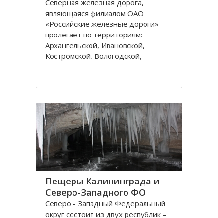
Северная железная дорога,
являющаяся филиалом ОАО
«Российские железные дороги»
пролегает по территориям:
Архангельской, Ивановской,
Костромской, Вологодской,
Ярославской, Владимирской
областей и Республике Коми,
которые относятся к двум
административным федеральным
округам Калининградскому и
Пещеры Калининграда и
Северо-Западного ФО
Северо - Западный Федеральный
округ состоит из двух республик –