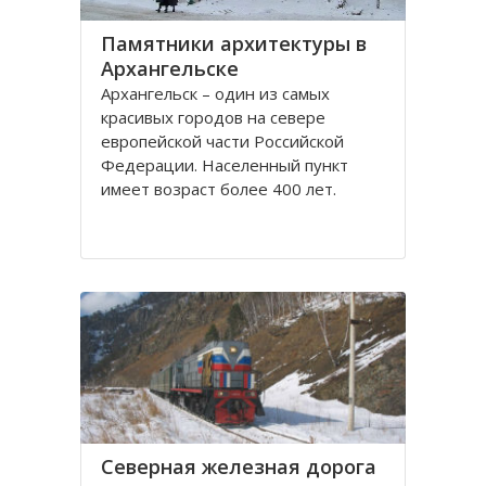
Памятники архитектуры в
Архангельске
Архангельск – один из самых
красивых городов на севере
европейской части Российской
Федерации. Населенный пункт
имеет возраст более 400 лет.
Находится он у Белого моря, вдоль
всей береговой линии живописной
реки Северная Двина.
Город имеет многовековую
историю, которая нашла свое
отражение
Северная железная дорога