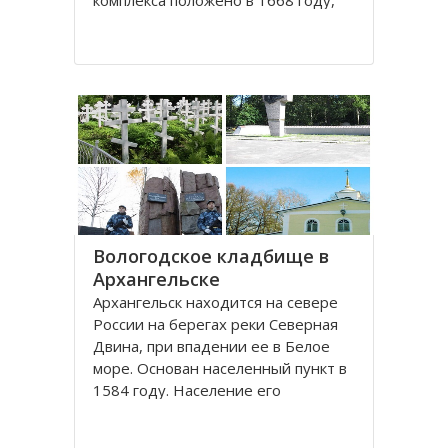
комплекса положено в 1668 году,
постепенно он дополнялся новыми
постройками. Гостиный двор нес в
себе две функции: торговую и
оборонительную, так как
Архангельск на тот момент являлся
крупным
Вологодское кладбище в
Архангельске
Архангельск находится на севере
России на берегах реки Северная
Двина, при впадении ее в Белое
море. Основан населенный пункт в
1584 году. Население его
составляет около 350000 человек.
Это крупный торговый морской