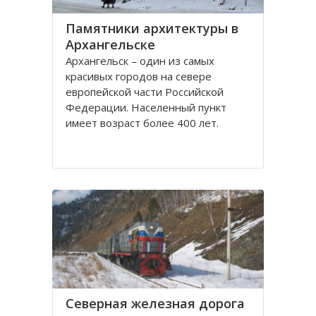
Памятники архитектуры в
Архангельске
Архангельск – один из самых
красивых городов на севере
европейской части Российской
Федерации. Населенный пункт
имеет возраст более 400 лет.
Находится он у Белого моря, вдоль
всей береговой линии живописной
реки Северная Двина.
Город имеет многовековую
историю, которая нашла свое
отражение
Северная железная дорога