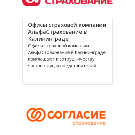
Офисы страховой компании
АльфаСтрахование в
Калининграде
Офисы страховой компании
АльфаСтрахование в Калининграде
приглашают к сотрудничеству
частных лиц и представителей
организаций. АльфаСтрахование в
Калининграде является
крупнейшим российским
страховщиком, оказывающим
услуги в сфере обязательного и
добровольного страхования. В
страховую группу