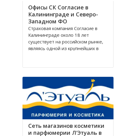
Офисы СК Согласие в
Калининграде и Северо-
Западном ФО
Страховая компания Согласие в
Калининграде около 18 лет
существует на российском рынке,
являясь одной из крупнейших в
своём сегменте, и за время работы
Согласие зарекомендовала себя
только с лучшей стороны.
Организация Согласие имеет
широко разветвлённую сеть
филиалов, которая охватывает
Сеть магазинов косметики
и парфюмерии Л'Этуаль в