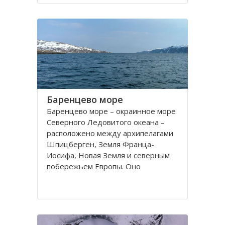
порт. На территории города, в
центральной его части,
расположено Вологодское
Баренцево море
Баренцево море – окраинное море
Северного Ледовитого океана –
расположено между архипелагами
Шпицберген, Земля Франца-
Иосифа, Новая Земля и северным
побережьем Европы. Оно
простирается вдоль берегов
России и Норвегии. Площадь его
поверхности составляет 1424
тысячи квадратных километров.
Вмещает 282