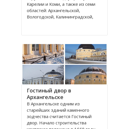
Карелии и Коми, а также из семи
областей: Архангельской,
Вологодской, Калининградской,
Ленинградской, Мурманской,
Новгородской, Псковской. В состав
округа входит город федерального
значения – Санкт-Петербург и
автономный округ
Гостиный двор в
Архангельске
В Архангельске одним из
старейших зданий каменного
зодчества считается Гостиный
двор. Начало строительства