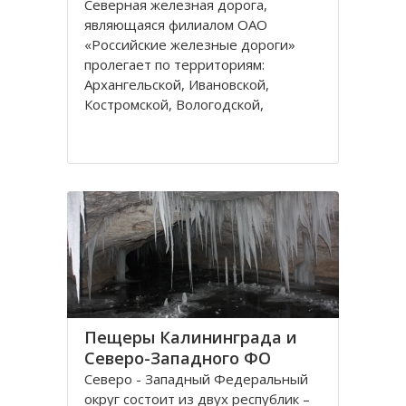
Северная железная дорога,
являющаяся филиалом ОАО
«Российские железные дороги»
пролегает по территориям:
Архангельской, Ивановской,
Костромской, Вологодской,
Ярославской, Владимирской
областей и Республике Коми,
которые относятся к двум
административным федеральным
округам Калининградскому и
Пещеры Калининграда и
Северо-Западного ФО
Северо - Западный Федеральный
округ состоит из двух республик –