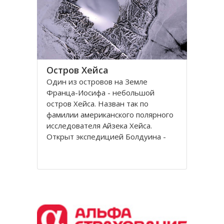
Остров Хейса
Один из островов на Земле
Франца-Иосифа - небольшой
остров Хейса. Назван так по
фамилии американского полярного
исследователя Айзека Хейса.
Открыт экспедицией Болдуина -
Циглера в 1901 году. Находится на
восьмидесятом градусе северной
широты, в самых суровых условиях
Северного полушария.