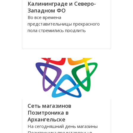
Калининграде и Северо-
Западном ФО
Во все времена
представительницы прекрасного
пола стремились продлить
молодость и сохранить свою
красоту как можно дольше.
Женщины прилагали массу усилий
для достижения цели. Но это уже в
прошлом! Сегодня, благодаря
колоссальным достижениям в
области косметологии, ухаживать
за лицом и телом стало
Сеть магазинов
Позитроника в
Архангельске
На сегодняшний день магазины
Позитроника представлены в