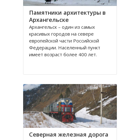
Памятники архитектуры в
Архангельске
Архангельск – один из самых
красивых городов на севере
европейской части Российской
Федерации. Населенный пункт
имеет возраст более 400 лет.
Находится он у Белого моря, вдоль
всей береговой линии живописной
реки Северная Двина.
Город имеет многовековую
историю, которая нашла свое
отражение
Северная железная дорога