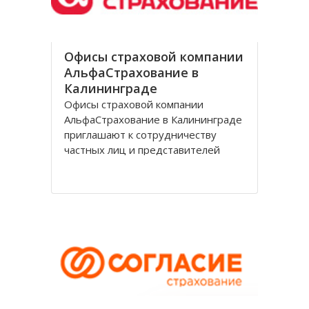
Офисы страховой компании
АльфаСтрахование в
Калининграде
Офисы страховой компании
АльфаСтрахование в Калининграде
приглашают к сотрудничеству
частных лиц и представителей
организаций. АльфаСтрахование в
Калининграде является
крупнейшим российским
страховщиком, оказывающим
услуги в сфере обязательного и
добровольного страхования. В
страховую группу