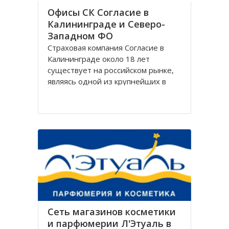
Офисы СК Согласие в
Калининграде и Северо-
Западном ФО
Страховая компания Согласие в
Калининграде около 18 лет
существует на российском рынке,
являясь одной из крупнейших в
своём сегменте, и за время работы
Согласие зарекомендовала себя
только с лучшей стороны.
Организация Согласие имеет
широко разветвлённую сеть
филиалов, которая охватывает
Сеть магазинов косметики
и парфюмерии Л'Этуаль в