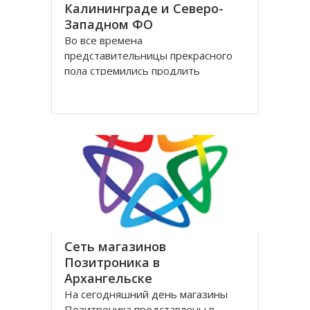
Калининграде и Северо-
Западном ФО
Во все времена
представительницы прекрасного
пола стремились продлить
молодость и сохранить свою
красоту как можно дольше.
Женщины прилагали массу усилий
для достижения цели. Но это уже в
прошлом! Сегодня, благодаря
колоссальным достижениям в
области косметологии, ухаживать
за лицом и телом стало
Сеть магазинов
Позитроника в
Архангельске
На сегодняшний день магазины
Позитроника представлены в