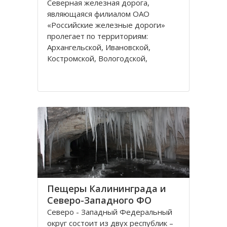
Северная железная дорога,
являющаяся филиалом ОАО
«Российские железные дороги»
пролегает по территориям:
Архангельской, Ивановской,
Костромской, Вологодской,
Ярославской, Владимирской
областей и Республике Коми,
которые относятся к двум
административным федеральным
округам Калининградскому и
Пещеры Калининграда и
Северо-Западного ФО
Северо - Западный Федеральный
округ состоит из двух республик –