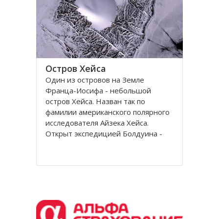
Остров Хейса
Один из островов на Земле
Франца-Иосифа - небольшой
остров Хейса. Назван так по
фамилии американского полярного
исследователя Айзека Хейса.
Открыт экспедицией Болдуина -
Циглера в 1901 году. Находится на
восьмидесятом градусе северной
широты, в самых суровых условиях
Северного полушария.