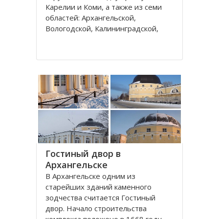
Карелии и Коми, а также из семи
областей: Архангельской,
Вологодской, Калининградской,
Ленинградской, Мурманской,
Новгородской, Псковской. В состав
округа входит город федерального
значения – Санкт-Петербург и
автономный округ
Гостиный двор в
Архангельске
В Архангельске одним из
старейших зданий каменного
зодчества считается Гостиный
двор. Начало строительства