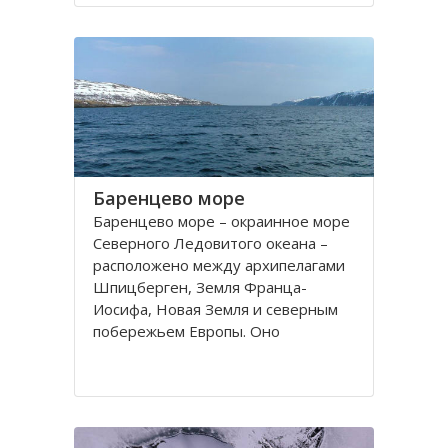
порт. На территории города, в
центральной его части,
расположено Вологодское
Баренцево море
Баренцево море – окраинное море
Северного Ледовитого океана –
расположено между архипелагами
Шпицберген, Земля Франца-
Иосифа, Новая Земля и северным
побережьем Европы. Оно
простирается вдоль берегов
России и Норвегии. Площадь его
поверхности составляет 1424
тысячи квадратных километров.
Вмещает 282