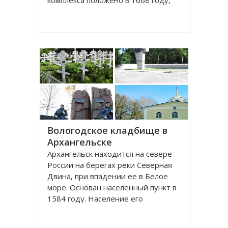
комплекса положено в 1668 году,
постепенно он дополнялся новыми
постройками. Гостиный двор нес в
себе две функции: торговую и
оборонительную, так как
Архангельск на тот момент являлся
крупным
Вологодское кладбище в
Архангельске
Архангельск находится на севере
России на берегах реки Северная
Двина, при впадении ее в Белое
море. Основан населенный пункт в
1584 году. Население его
составляет около 350000 человек.
Это крупный торговый морской