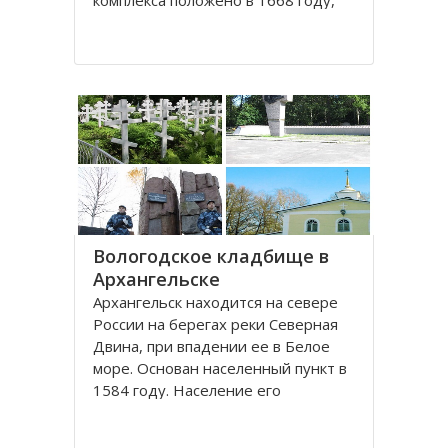
комплекса положено в 1668 году,
постепенно он дополнялся новыми
постройками. Гостиный двор нес в
себе две функции: торговую и
оборонительную, так как
Архангельск на тот момент являлся
крупным
Вологодское кладбище в
Архангельске
Архангельск находится на севере
России на берегах реки Северная
Двина, при впадении ее в Белое
море. Основан населенный пункт в
1584 году. Население его
составляет около 350000 человек.
Это крупный торговый морской