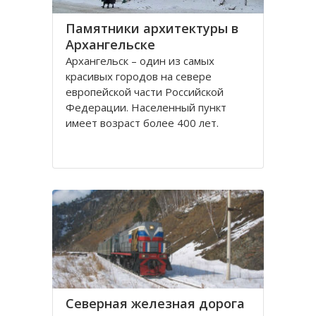
Памятники архитектуры в
Архангельске
Архангельск – один из самых
красивых городов на севере
европейской части Российской
Федерации. Населенный пункт
имеет возраст более 400 лет.
Находится он у Белого моря, вдоль
всей береговой линии живописной
реки Северная Двина.
Город имеет многовековую
историю, которая нашла свое
отражение
Северная железная дорога