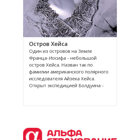
Остров Хейса
Один из островов на Земле
Франца-Иосифа - небольшой
остров Хейса. Назван так по
фамилии американского полярного
исследователя Айзека Хейса.
Открыт экспедицией Болдуина -
Циглера в 1901 году. Находится на
восьмидесятом градусе северной
широты, в самых суровых условиях
Северного полушария.