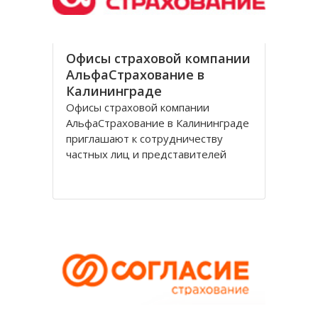
Офисы страховой компании
АльфаСтрахование в
Калининграде
Офисы страховой компании
АльфаСтрахование в Калининграде
приглашают к сотрудничеству
частных лиц и представителей
организаций. АльфаСтрахование в
Калининграде является
крупнейшим российским
страховщиком, оказывающим
услуги в сфере обязательного и
добровольного страхования. В
страховую группу