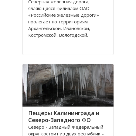
Северная железная дорога,
являющаяся филиалом ОАО
«Российские железные дороги»
пролегает по территориям:
Архангельской, Ивановской,
Костромской, Вологодской,
Ярославской, Владимирской
областей и Республике Коми,
которые относятся к двум
административным федеральным
округам Калининградскому и
Пещеры Калининграда и
Северо-Западного ФО
Северо - Западный Федеральный
округ состоит из двух республик –