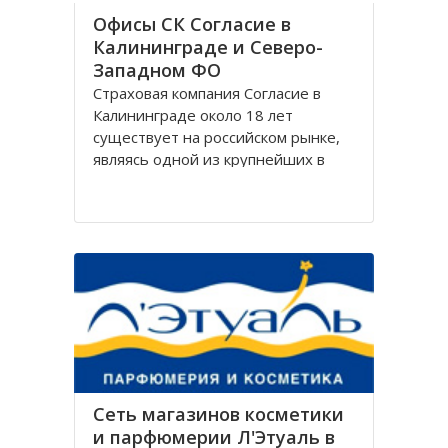
Офисы СК Согласие в
Калининграде и Северо-
Западном ФО
Страховая компания Согласие в
Калининграде около 18 лет
существует на российском рынке,
являясь одной из крупнейших в
своём сегменте, и за время работы
Согласие зарекомендовала себя
только с лучшей стороны.
Организация Согласие имеет
широко разветвлённую сеть
филиалов, которая охватывает
Сеть магазинов косметики
и парфюмерии Л'Этуаль в