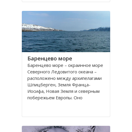
порт. На территории города, в
центральной его части,
расположено Вологодское
Баренцево море
Баренцево море – окраинное море
Северного Ледовитого океана –
расположено между архипелагами
Шпицберген, Земля Франца-
Иосифа, Новая Земля и северным
побережьем Европы. Оно
простирается вдоль берегов
России и Норвегии. Площадь его
поверхности составляет 1424
тысячи квадратных километров.
Вмещает 282