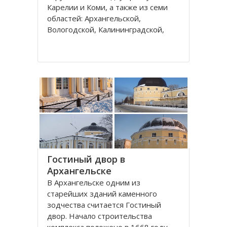
Карелии и Коми, а также из семи
областей: Архангельской,
Вологодской, Калининградской,
Ленинградской, Мурманской,
Новгородской, Псковской. В состав
округа входит город федерального
значения – Санкт-Петербург и
автономный округ
Гостиный двор в
Архангельске
В Архангельске одним из
старейших зданий каменного
зодчества считается Гостиный
двор. Начало строительства