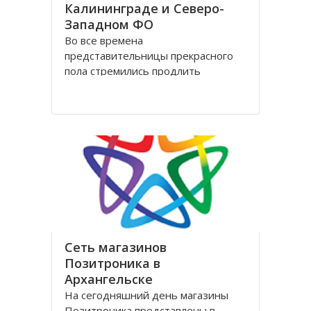
Калининграде и Северо-
Западном ФО
Во все времена
представительницы прекрасного
пола стремились продлить
молодость и сохранить свою
красоту как можно дольше.
Женщины прилагали массу усилий
для достижения цели. Но это уже в
прошлом! Сегодня, благодаря
колоссальным достижениям в
области косметологии, ухаживать
за лицом и телом стало
Сеть магазинов
Позитроника в
Архангельске
На сегодняшний день магазины
Позитроника представлены в