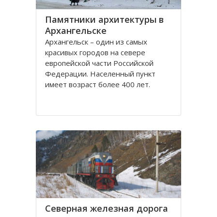
Памятники архитектуры в
Архангельске
Архангельск – один из самых
красивых городов на севере
европейской части Российской
Федерации. Населенный пункт
имеет возраст более 400 лет.
Находится он у Белого моря, вдоль
всей береговой линии живописной
реки Северная Двина.
Город имеет многовековую
историю, которая нашла свое
отражение
Северная железная дорога