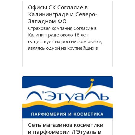
Офисы СК Согласие в
Калининграде и Северо-
Западном ФО
Страховая компания Согласие в
Калининграде около 18 лет
существует на российском рынке,
являясь одной из крупнейших в
своём сегменте, и за время работы
Согласие зарекомендовала себя
только с лучшей стороны.
Организация Согласие имеет
широко разветвлённую сеть
филиалов, которая охватывает
Сеть магазинов косметики
и парфюмерии Л'Этуаль в