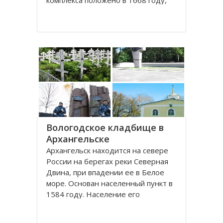
комплекса положено в 1668 году,
постепенно он дополнялся новыми
постройками. Гостиный двор нес в
себе две функции: торговую и
оборонительную, так как
Архангельск на тот момент являлся
крупным
Вологодское кладбище в
Архангельске
Архангельск находится на севере
России на берегах реки Северная
Двина, при впадении ее в Белое
море. Основан населенный пункт в
1584 году. Население его
составляет около 350000 человек.
Это крупный торговый морской