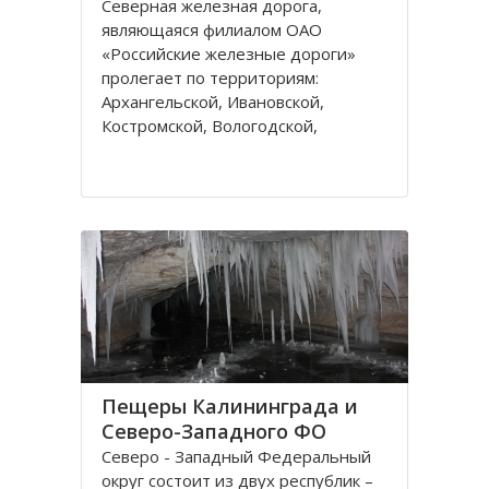
Северная железная дорога,
являющаяся филиалом ОАО
«Российские железные дороги»
пролегает по территориям:
Архангельской, Ивановской,
Костромской, Вологодской,
Ярославской, Владимирской
областей и Республике Коми,
которые относятся к двум
административным федеральным
округам Калининградскому и
Пещеры Калининграда и
Северо-Западного ФО
Северо - Западный Федеральный
округ состоит из двух республик –