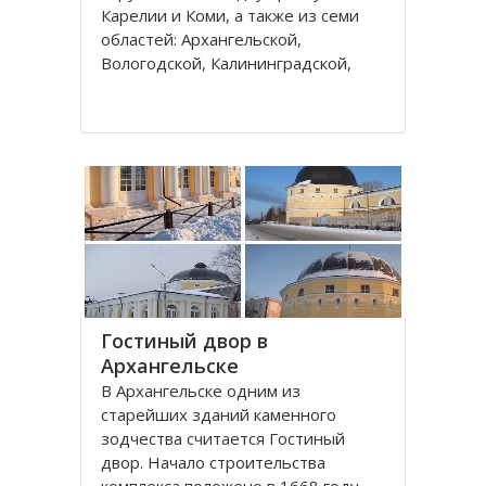
Карелии и Коми, а также из семи
областей: Архангельской,
Вологодской, Калининградской,
Ленинградской, Мурманской,
Новгородской, Псковской. В состав
округа входит город федерального
значения – Санкт-Петербург и
автономный округ
Гостиный двор в
Архангельске
В Архангельске одним из
старейших зданий каменного
зодчества считается Гостиный
двор. Начало строительства