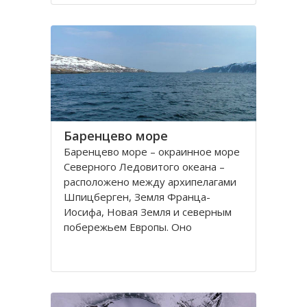
порт. На территории города, в
центральной его части,
расположено Вологодское
Баренцево море
Баренцево море – окраинное море
Северного Ледовитого океана –
расположено между архипелагами
Шпицберген, Земля Франца-
Иосифа, Новая Земля и северным
побережьем Европы. Оно
простирается вдоль берегов
России и Норвегии. Площадь его
поверхности составляет 1424
тысячи квадратных километров.
Вмещает 282