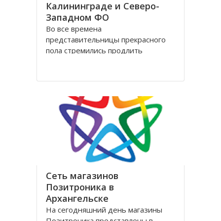
Калининграде и Северо-
Западном ФО
Во все времена
представительницы прекрасного
пола стремились продлить
молодость и сохранить свою
красоту как можно дольше.
Женщины прилагали массу усилий
для достижения цели. Но это уже в
прошлом! Сегодня, благодаря
колоссальным достижениям в
области косметологии, ухаживать
за лицом и телом стало
Сеть магазинов
Позитроника в
Архангельске
На сегодняшний день магазины
Позитроника представлены в