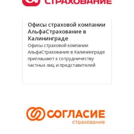
Офисы страховой компании
АльфаСтрахование в
Калининграде
Офисы страховой компании
АльфаСтрахование в Калининграде
приглашают к сотрудничеству
частных лиц и представителей
организаций. АльфаСтрахование в
Калининграде является
крупнейшим российским
страховщиком, оказывающим
услуги в сфере обязательного и
добровольного страхования. В
страховую группу