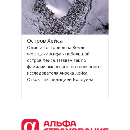
Остров Хейса
Один из островов на Земле
Франца-Иосифа - небольшой
остров Хейса. Назван так по
фамилии американского полярного
исследователя Айзека Хейса.
Открыт экспедицией Болдуина -
Циглера в 1901 году. Находится на
восьмидесятом градусе северной
широты, в самых суровых условиях
Северного полушария.