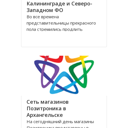
Калининграде и Северо-
Западном ФО
Во все времена
представительницы прекрасного
пола стремились продлить
молодость и сохранить свою
красоту как можно дольше.
Женщины прилагали массу усилий
для достижения цели. Но это уже в
прошлом! Сегодня, благодаря
колоссальным достижениям в
области косметологии, ухаживать
за лицом и телом стало
Сеть магазинов
Позитроника в
Архангельске
На сегодняшний день магазины
Позитроника представлены в