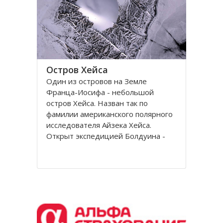
Остров Хейса
Один из островов на Земле
Франца-Иосифа - небольшой
остров Хейса. Назван так по
фамилии американского полярного
исследователя Айзека Хейса.
Открыт экспедицией Болдуина -
Циглера в 1901 году. Находится на
восьмидесятом градусе северной
широты, в самых суровых условиях
Северного полушария.