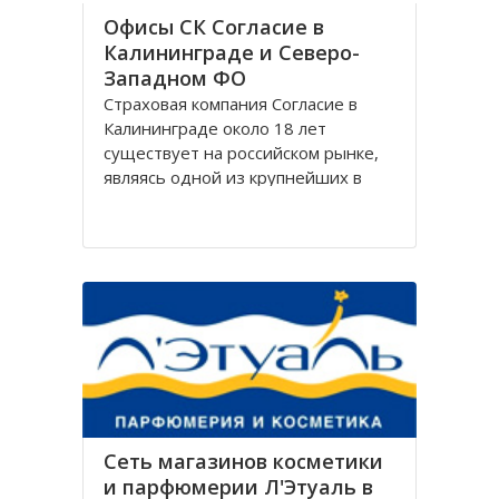
Офисы СК Согласие в
Калининграде и Северо-
Западном ФО
Страховая компания Согласие в
Калининграде около 18 лет
существует на российском рынке,
являясь одной из крупнейших в
своём сегменте, и за время работы
Согласие зарекомендовала себя
только с лучшей стороны.
Организация Согласие имеет
широко разветвлённую сеть
филиалов, которая охватывает
Сеть магазинов косметики
и парфюмерии Л'Этуаль в