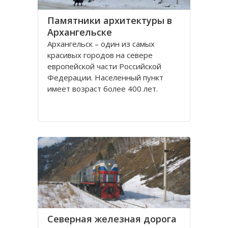
Памятники архитектуры в
Архангельске
Архангельск – один из самых
красивых городов на севере
европейской части Российской
Федерации. Населенный пункт
имеет возраст более 400 лет.
Находится он у Белого моря, вдоль
всей береговой линии живописной
реки Северная Двина.
Город имеет многовековую
историю, которая нашла свое
отражение
Северная железная дорога