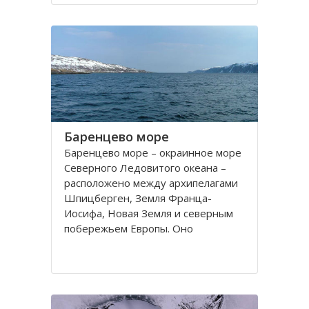
порт. На территории города, в
центральной его части,
расположено Вологодское
Баренцево море
Баренцево море – окраинное море
Северного Ледовитого океана –
расположено между архипелагами
Шпицберген, Земля Франца-
Иосифа, Новая Земля и северным
побережьем Европы. Оно
простирается вдоль берегов
России и Норвегии. Площадь его
поверхности составляет 1424
тысячи квадратных километров.
Вмещает 282