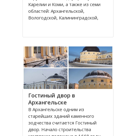
Карелии и Коми, а также из семи
областей: Архангельской,
Вологодской, Калининградской,
Ленинградской, Мурманской,
Новгородской, Псковской. В состав
округа входит город федерального
значения – Санкт-Петербург и
автономный округ
Гостиный двор в
Архангельске
В Архангельске одним из
старейших зданий каменного
зодчества считается Гостиный
двор. Начало строительства