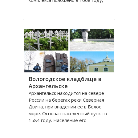
комплекса положено в 1668 году,
постепенно он дополнялся новыми
постройками. Гостиный двор нес в
себе две функции: торговую и
оборонительную, так как
Архангельск на тот момент являлся
крупным
Вологодское кладбище в
Архангельске
Архангельск находится на севере
России на берегах реки Северная
Двина, при впадении ее в Белое
море. Основан населенный пункт в
1584 году. Население его
составляет около 350000 человек.
Это крупный торговый морской