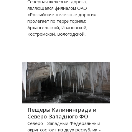
Северная железная дорога,
являющаяся филиалом ОАО
«Российские железные дороги»
пролегает по территориям:
Архангельской, Ивановской,
Костромской, Вологодской,
Ярославской, Владимирской
областей и Республике Коми,
которые относятся к двум
административным федеральным
округам Калининградскому и
Пещеры Калининграда и
Северо-Западного ФО
Северо - Западный Федеральный
округ состоит из двух республик –