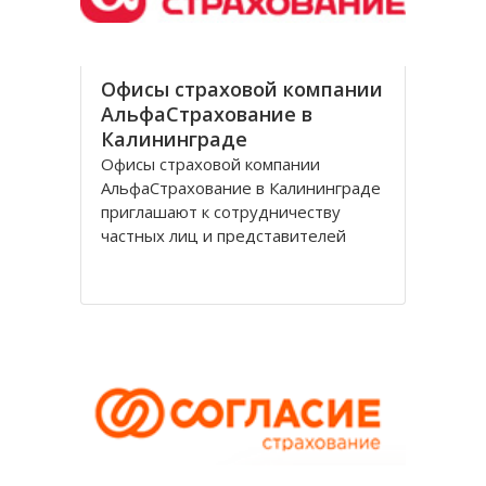
Офисы страховой компании
АльфаСтрахование в
Калининграде
Офисы страховой компании
АльфаСтрахование в Калининграде
приглашают к сотрудничеству
частных лиц и представителей
организаций. АльфаСтрахование в
Калининграде является
крупнейшим российским
страховщиком, оказывающим
услуги в сфере обязательного и
добровольного страхования. В
страховую группу