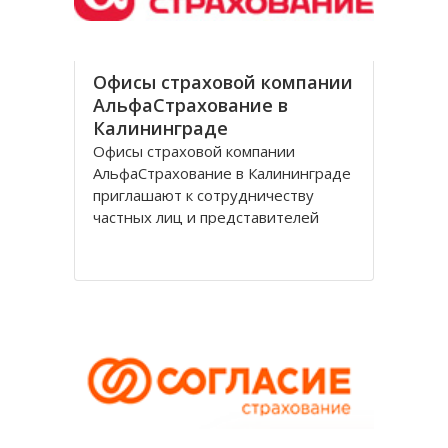
Офисы страховой компании
АльфаСтрахование в
Калининграде
Офисы страховой компании
АльфаСтрахование в Калининграде
приглашают к сотрудничеству
частных лиц и представителей
организаций. АльфаСтрахование в
Калининграде является
крупнейшим российским
страховщиком, оказывающим
услуги в сфере обязательного и
добровольного страхования. В
страховую группу