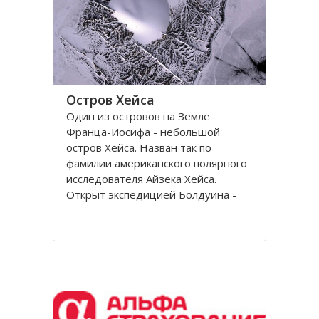
Остров Хейса
Один из островов на Земле
Франца-Иосифа - небольшой
остров Хейса. Назван так по
фамилии американского полярного
исследователя Айзека Хейса.
Открыт экспедицией Болдуина -
Циглера в 1901 году. Находится на
восьмидесятом градусе северной
широты, в самых суровых условиях
Северного полушария.