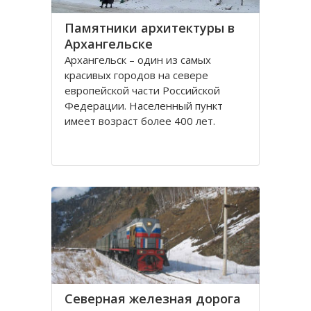
Памятники архитектуры в
Архангельске
Архангельск – один из самых
красивых городов на севере
европейской части Российской
Федерации. Населенный пункт
имеет возраст более 400 лет.
Находится он у Белого моря, вдоль
всей береговой линии живописной
реки Северная Двина.
Город имеет многовековую
историю, которая нашла свое
отражение
Северная железная дорога