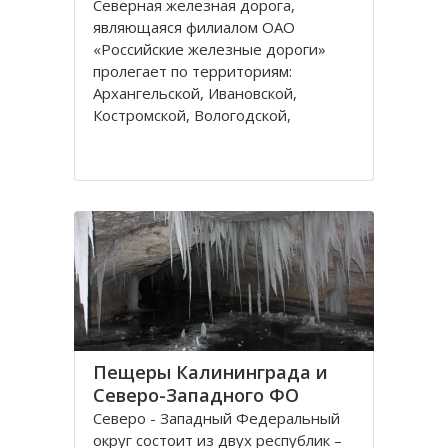
Северная железная дорога,
являющаяся филиалом ОАО
«Российские железные дороги»
пролегает по территориям:
Архангельской, Ивановской,
Костромской, Вологодской,
Ярославской, Владимирской
областей и Республике Коми,
которые относятся к двум
административным федеральным
округам Калининградскому и
Пещеры Калининграда и
Северо-Западного ФО
Северо - Западный Федеральный
округ состоит из двух республик –