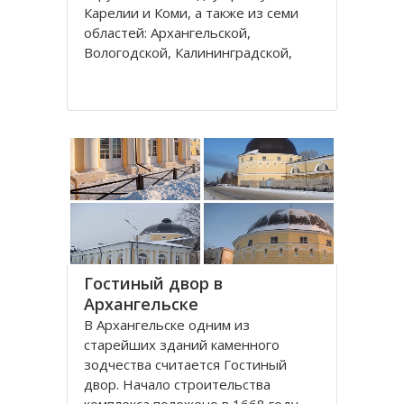
Карелии и Коми, а также из семи
областей: Архангельской,
Вологодской, Калининградской,
Ленинградской, Мурманской,
Новгородской, Псковской. В состав
округа входит город федерального
значения – Санкт-Петербург и
автономный округ
Гостиный двор в
Архангельске
В Архангельске одним из
старейших зданий каменного
зодчества считается Гостиный
двор. Начало строительства