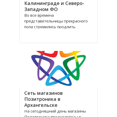
Калининграде и Северо-
Западном ФО
Во все времена
представительницы прекрасного
пола стремились продлить
молодость и сохранить свою
красоту как можно дольше.
Женщины прилагали массу усилий
для достижения цели. Но это уже в
прошлом! Сегодня, благодаря
колоссальным достижениям в
области косметологии, ухаживать
за лицом и телом стало
Сеть магазинов
Позитроника в
Архангельске
На сегодняшний день магазины
Позитроника представлены в