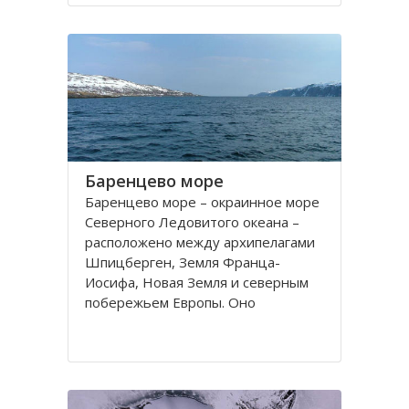
порт. На территории города, в
центральной его части,
расположено Вологодское
Баренцево море
Баренцево море – окраинное море
Северного Ледовитого океана –
расположено между архипелагами
Шпицберген, Земля Франца-
Иосифа, Новая Земля и северным
побережьем Европы. Оно
простирается вдоль берегов
России и Норвегии. Площадь его
поверхности составляет 1424
тысячи квадратных километров.
Вмещает 282