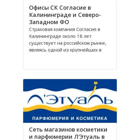
Офисы СК Согласие в
Калининграде и Северо-
Западном ФО
Страховая компания Согласие в
Калининграде около 18 лет
существует на российском рынке,
являясь одной из крупнейших в
своём сегменте, и за время работы
Согласие зарекомендовала себя
только с лучшей стороны.
Организация Согласие имеет
широко разветвлённую сеть
филиалов, которая охватывает
Сеть магазинов косметики
и парфюмерии Л'Этуаль в