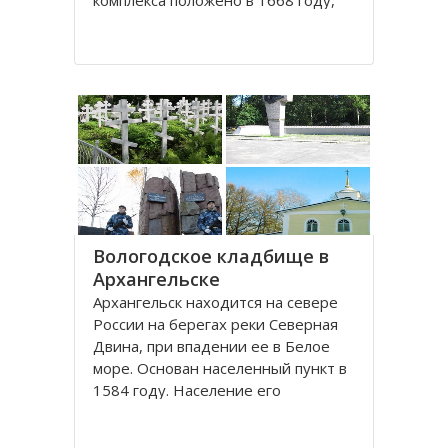
комплекса положено в 1668 году,
постепенно он дополнялся новыми
постройками. Гостиный двор нес в
себе две функции: торговую и
оборонительную, так как
Архангельск на тот момент являлся
крупным
Вологодское кладбище в
Архангельске
Архангельск находится на севере
России на берегах реки Северная
Двина, при впадении ее в Белое
море. Основан населенный пункт в
1584 году. Население его
составляет около 350000 человек.
Это крупный торговый морской