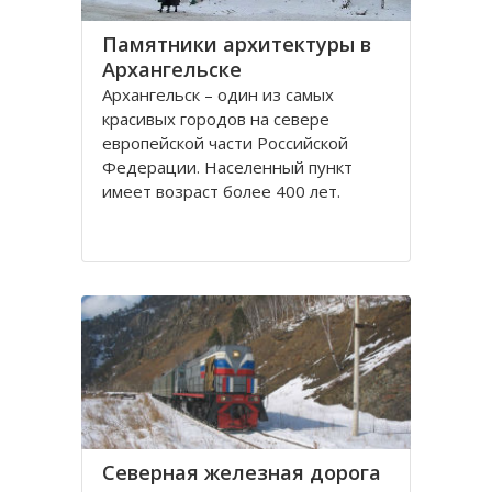
Памятники архитектуры в
Архангельске
Архангельск – один из самых
красивых городов на севере
европейской части Российской
Федерации. Населенный пункт
имеет возраст более 400 лет.
Находится он у Белого моря, вдоль
всей береговой линии живописной
реки Северная Двина.
Город имеет многовековую
историю, которая нашла свое
отражение
Северная железная дорога