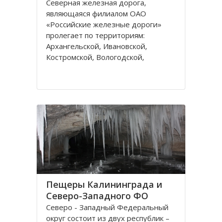
Северная железная дорога,
являющаяся филиалом ОАО
«Российские железные дороги»
пролегает по территориям:
Архангельской, Ивановской,
Костромской, Вологодской,
Ярославской, Владимирской
областей и Республике Коми,
которые относятся к двум
административным федеральным
округам Калининградскому и
Пещеры Калининграда и
Северо-Западного ФО
Северо - Западный Федеральный
округ состоит из двух республик –