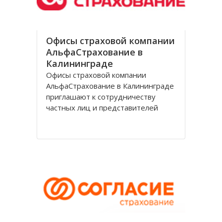
Офисы страховой компании
АльфаСтрахование в
Калининграде
Офисы страховой компании
АльфаСтрахование в Калининграде
приглашают к сотрудничеству
частных лиц и представителей
организаций. АльфаСтрахование в
Калининграде является
крупнейшим российским
страховщиком, оказывающим
услуги в сфере обязательного и
добровольного страхования. В
страховую группу