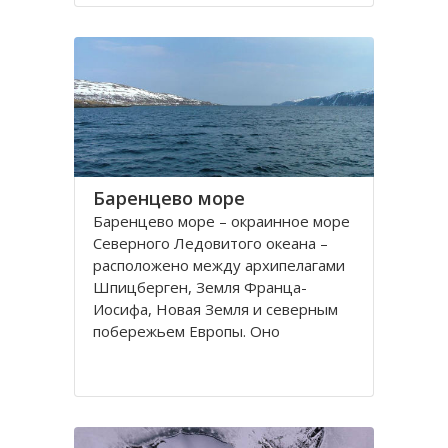
порт. На территории города, в
центральной его части,
расположено Вологодское
Баренцево море
Баренцево море – окраинное море
Северного Ледовитого океана –
расположено между архипелагами
Шпицберген, Земля Франца-
Иосифа, Новая Земля и северным
побережьем Европы. Оно
простирается вдоль берегов
России и Норвегии. Площадь его
поверхности составляет 1424
тысячи квадратных километров.
Вмещает 282