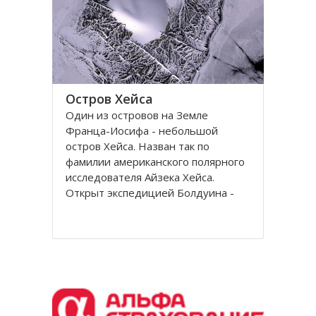
Остров Хейса
Один из островов на Земле
Франца-Иосифа - небольшой
остров Хейса. Назван так по
фамилии американского полярного
исследователя Айзека Хейса.
Открыт экспедицией Болдуина -
Циглера в 1901 году. Находится на
восьмидесятом градусе северной
широты, в самых суровых условиях
Северного полушария.