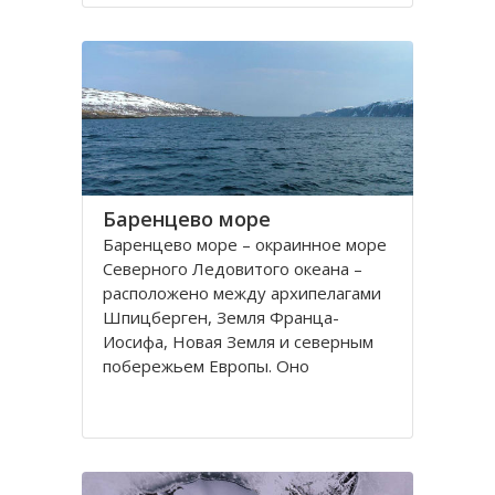
порт. На территории города, в
центральной его части,
расположено Вологодское
Баренцево море
Баренцево море – окраинное море
Северного Ледовитого океана –
расположено между архипелагами
Шпицберген, Земля Франца-
Иосифа, Новая Земля и северным
побережьем Европы. Оно
простирается вдоль берегов
России и Норвегии. Площадь его
поверхности составляет 1424
тысячи квадратных километров.
Вмещает 282