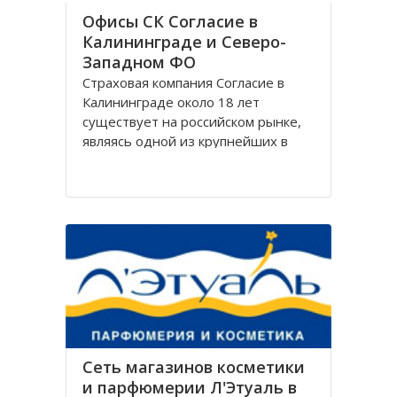
Офисы СК Согласие в
Калининграде и Северо-
Западном ФО
Страховая компания Согласие в
Калининграде около 18 лет
существует на российском рынке,
являясь одной из крупнейших в
своём сегменте, и за время работы
Согласие зарекомендовала себя
только с лучшей стороны.
Организация Согласие имеет
широко разветвлённую сеть
филиалов, которая охватывает
Сеть магазинов косметики
и парфюмерии Л'Этуаль в