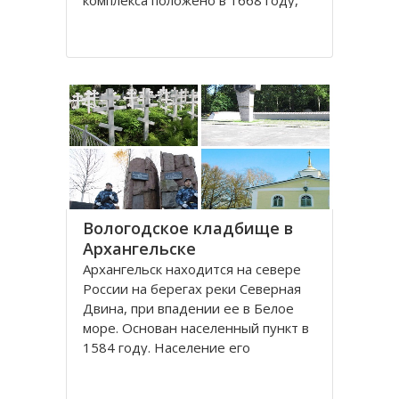
комплекса положено в 1668 году,
постепенно он дополнялся новыми
постройками. Гостиный двор нес в
себе две функции: торговую и
оборонительную, так как
Архангельск на тот момент являлся
крупным
Вологодское кладбище в
Архангельске
Архангельск находится на севере
России на берегах реки Северная
Двина, при впадении ее в Белое
море. Основан населенный пункт в
1584 году. Население его
составляет около 350000 человек.
Это крупный торговый морской