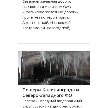
Северная железная дорога,
являющаяся филиалом ОАО
«Российские железные дороги»
пролегает по территориям:
Архангельской, Ивановской,
Костромской, Вологодской,
Ярославской, Владимирской
областей и Республике Коми,
которые относятся к двум
административным федеральным
округам Калининградскому и
Пещеры Калининграда и
Северо-Западного ФО
Северо - Западный Федеральный
округ состоит из двух республик –