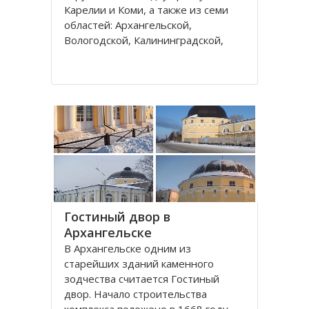
Карелии и Коми, а также из семи
областей: Архангельской,
Вологодской, Калининградской,
Ленинградской, Мурманской,
Новгородской, Псковской. В состав
округа входит город федерального
значения – Санкт-Петербург и
автономный округ
Гостиный двор в
Архангельске
В Архангельске одним из
старейших зданий каменного
зодчества считается Гостиный
двор. Начало строительства