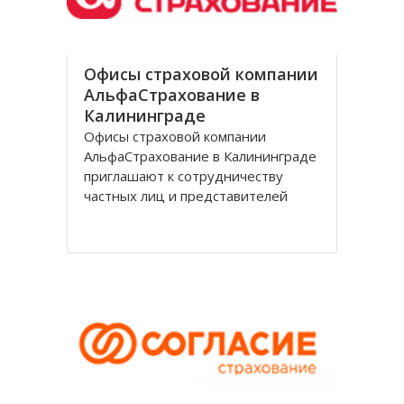
Офисы страховой компании
АльфаСтрахование в
Калининграде
Офисы страховой компании
АльфаСтрахование в Калининграде
приглашают к сотрудничеству
частных лиц и представителей
организаций. АльфаСтрахование в
Калининграде является
крупнейшим российским
страховщиком, оказывающим
услуги в сфере обязательного и
добровольного страхования. В
страховую группу