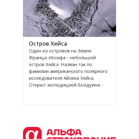
Остров Хейса
Один из островов на Земле
Франца-Иосифа - небольшой
остров Хейса. Назван так по
фамилии американского полярного
исследователя Айзека Хейса.
Открыт экспедицией Болдуина -
Циглера в 1901 году. Находится на
восьмидесятом градусе северной
широты, в самых суровых условиях
Северного полушария.