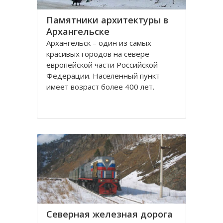
Памятники архитектуры в
Архангельске
Архангельск – один из самых
красивых городов на севере
европейской части Российской
Федерации. Населенный пункт
имеет возраст более 400 лет.
Находится он у Белого моря, вдоль
всей береговой линии живописной
реки Северная Двина.
Город имеет многовековую
историю, которая нашла свое
отражение
Северная железная дорога