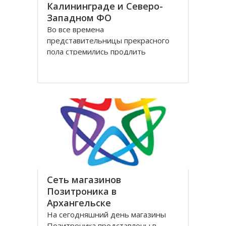
Калининграде и Северо-
Западном ФО
Во все времена
представительницы прекрасного
пола стремились продлить
молодость и сохранить свою
красоту как можно дольше.
Женщины прилагали массу усилий
для достижения цели. Но это уже в
прошлом! Сегодня, благодаря
колоссальным достижениям в
области косметологии, ухаживать
за лицом и телом стало
Сеть магазинов
Позитроника в
Архангельске
На сегодняшний день магазины
Позитроника представлены в