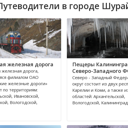
Путеводители в городе Шура
ая железная дорога
Пещеры Калинингра
Северо-Западного 
 железная дорога,
яся филиалом ОАО
Северо - Западный Феде
кие железные дороги»
округ состоит из двух рес
т по территориям:
Карелии и Коми, а также и
ьской, Ивановской,
областей: Архангельской,
кой, Вологодской,
Вологодской, Калининград
кой, Владимирской
Ленинградской, Мурманск
 и Республике Коми,
Новгородской, Псковской. 
относятся к двум
округа входит город феде
тративным федеральным
значения – Санкт-Петербу