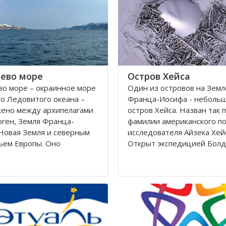
Калининградскому и
автономный округ
ево море
Остров Хейса
о море – окраинное море
Один из островов на Земл
о Ледовитого океана –
Франца-Иосифа - неболь
жено между архипелагами
остров Хейса. Назван так 
ген, Земля Франца-
фамилии американского п
Новая Земля и северным
исследователя Айзека Хей
ьем Европы. Оно
Открыт экспедицией Болд
ется вдоль берегов
Циглера в 1901 году. Нахо
 Норвегии. Площадь его
восьмидесятом градусе с
сти составляет 1424
широты, в самых суровых 
вадратных километров.
Северного полушария.
 282