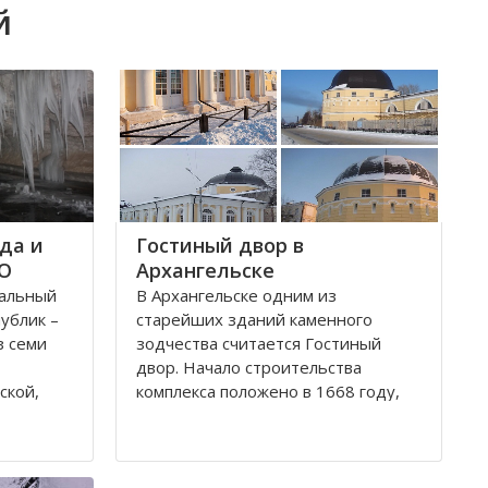
й
да и
Гостиный двор в
ФО
Архангельске
ральный
В Архангельске одним из
публик –
старейших зданий каменного
з семи
зодчества считается Гостиный
двор. Начало строительства
ской,
комплекса положено в 1668 году,
ой,
постепенно он дополнялся новыми
В состав
постройками. Гостиный двор нес в
рального
себе две функции: торговую и
рг и
оборонительную, так как