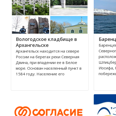
округам 
Город имеет многовековую
историю, которая нашла свое
отражение
Вологодское кладбище в
Баренц
Архангельске
Баренцев
Северног
Архангельск находится на севере
располо
России на берегах реки Северная
Шпицбер
Двина, при впадении ее в Белое
Иосифа, 
море. Основан населенный пункт в
побереж
1584 году. Население его
простира
составляет около 350000 человек.
России и
Это крупный торговый морской
поверхно
порт. На территории города, в
тысячи к
центральной его части,
Вмещает
расположено Вологодское