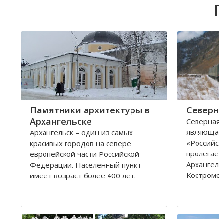
Памятники архитектуры в
Северн
Архангельске
Северная
являюща
Архангельск – один из самых
«Российс
красивых городов на севере
пролегае
европейской части Российской
Архангел
Федерации. Населенный пункт
Костромс
имеет возраст более 400 лет.
Ярославс
Находится он у Белого моря, вдоль
областей
всей береговой линии живописной
которые 
реки Северная Двина.
админис