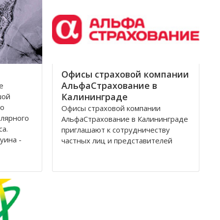
Архангельск на тот момент являлся
крупным
Офисы страховой компании
АльфаСтрахование в
е
Калининграде
шой
по
Офисы страховой компании
олярного
АльфаСтрахование в Калининграде
са.
приглашают к сотрудничеству
уина -
частных лиц и представителей
дится на
организаций. АльфаСтрахование в
еверной
Калининграде является
условиях
крупнейшим российским
страховщиком, оказывающим
услуги в сфере обязательного и
добровольного страхования. В
страховую группу