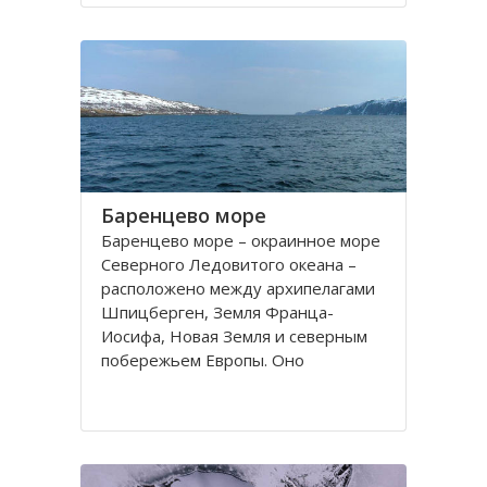
порт. На территории города, в
центральной его части,
расположено Вологодское
Баренцево море
Баренцево море – окраинное море
Северного Ледовитого океана –
расположено между архипелагами
Шпицберген, Земля Франца-
Иосифа, Новая Земля и северным
побережьем Европы. Оно
простирается вдоль берегов
России и Норвегии. Площадь его
поверхности составляет 1424
тысячи квадратных километров.
Вмещает 282