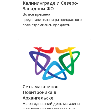
Калининграде и Северо-
Западном ФО
Во все времена
представительницы прекрасного
пола стремились продлить
молодость и сохранить свою
красоту как можно дольше.
Женщины прилагали массу усилий
для достижения цели. Но это уже в
прошлом! Сегодня, благодаря
колоссальным достижениям в
области косметологии, ухаживать
за лицом и телом стало
Сеть магазинов
Позитроника в
Архангельске
На сегодняшний день магазины
Позитроника представлены в