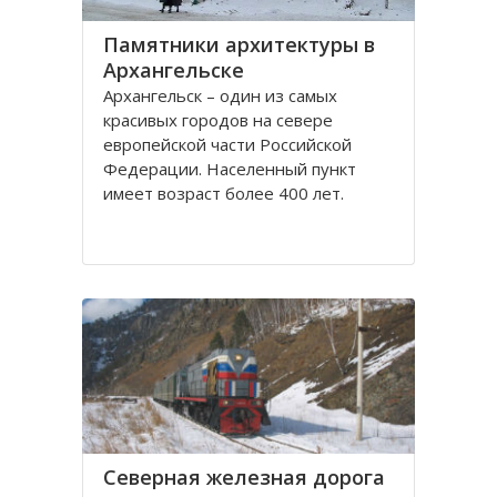
Памятники архитектуры в
Архангельске
Архангельск – один из самых
красивых городов на севере
европейской части Российской
Федерации. Населенный пункт
имеет возраст более 400 лет.
Находится он у Белого моря, вдоль
всей береговой линии живописной
реки Северная Двина.
Город имеет многовековую
историю, которая нашла свое
отражение
Северная железная дорога