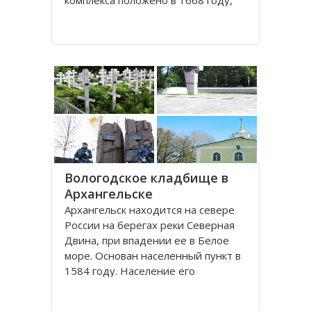
комплекса положено в 1668 году,
постепенно он дополнялся новыми
постройками. Гостиный двор нес в
себе две функции: торговую и
оборонительную, так как
Архангельск на тот момент являлся
крупным
Вологодское кладбище в
Архангельске
Архангельск находится на севере
России на берегах реки Северная
Двина, при впадении ее в Белое
море. Основан населенный пункт в
1584 году. Население его
составляет около 350000 человек.
Это крупный торговый морской