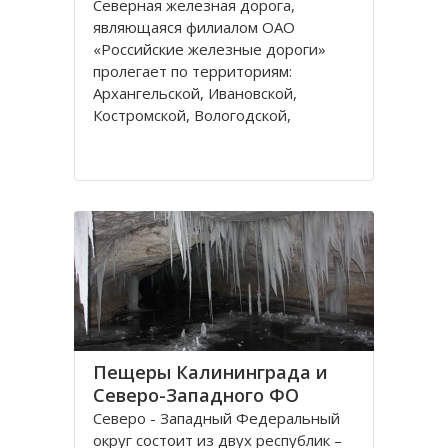
Северная железная дорога,
являющаяся филиалом ОАО
«Российские железные дороги»
пролегает по территориям:
Архангельской, Ивановской,
Костромской, Вологодской,
Ярославской, Владимирской
областей и Республике Коми,
которые относятся к двум
административным федеральным
округам Калининградскому и
Пещеры Калининграда и
Северо-Западного ФО
Северо - Западный Федеральный
округ состоит из двух республик –