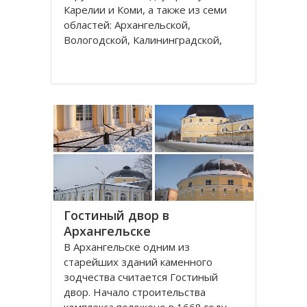
Карелии и Коми, а также из семи
областей: Архангельской,
Вологодской, Калининградской,
Ленинградской, Мурманской,
Новгородской, Псковской. В состав
округа входит город федерального
значения – Санкт-Петербург и
автономный округ
Гостиный двор в
Архангельске
В Архангельске одним из
старейших зданий каменного
зодчества считается Гостиный
двор. Начало строительства