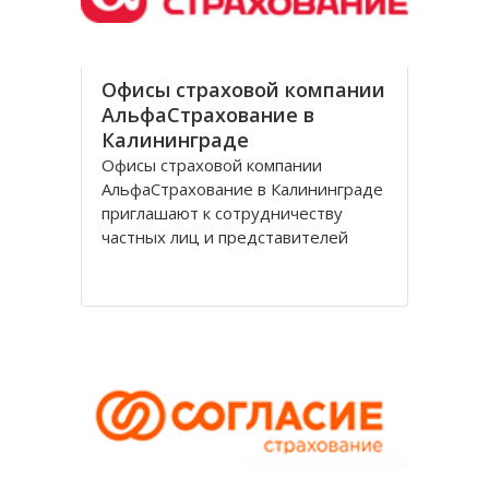
Офисы страховой компании
АльфаСтрахование в
Калининграде
Офисы страховой компании
АльфаСтрахование в Калининграде
приглашают к сотрудничеству
частных лиц и представителей
организаций. АльфаСтрахование в
Калининграде является
крупнейшим российским
страховщиком, оказывающим
услуги в сфере обязательного и
добровольного страхования. В
страховую группу