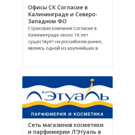
Офисы СК Согласие в
Калининграде и Северо-
Западном ФО
Страховая компания Согласие в
Калининграде около 18 лет
существует на российском рынке,
являясь одной из крупнейших в
своём сегменте, и за время работы
Согласие зарекомендовала себя
только с лучшей стороны.
Организация Согласие имеет
широко разветвлённую сеть
филиалов, которая охватывает
Сеть магазинов косметики
и парфюмерии Л'Этуаль в