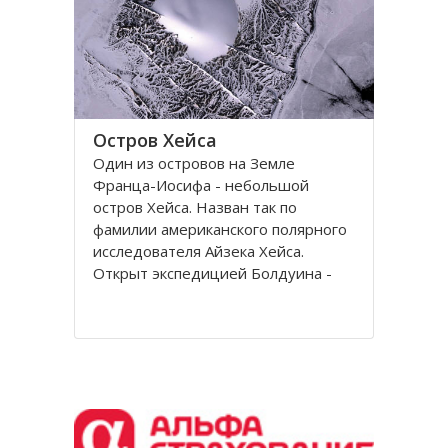
Остров Хейса
Один из островов на Земле
Франца-Иосифа - небольшой
остров Хейса. Назван так по
фамилии американского полярного
исследователя Айзека Хейса.
Открыт экспедицией Болдуина -
Циглера в 1901 году. Находится на
восьмидесятом градусе северной
широты, в самых суровых условиях
Северного полушария.