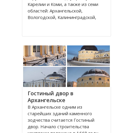
Карелии и Коми, а также из семи
областей: Архангельской,
Вологодской, Калининградской,
Ленинградской, Мурманской,
Новгородской, Псковской. В состав
округа входит город федерального
значения – Санкт-Петербург и
автономный округ
Гостиный двор в
Архангельске
В Архангельске одним из
старейших зданий каменного
зодчества считается Гостиный
двор. Начало строительства