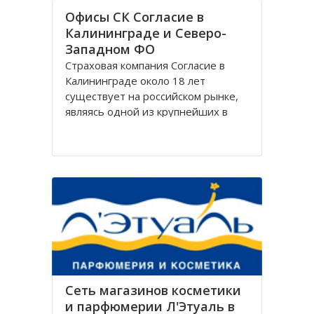
Офисы СК Согласие в
Калининграде и Северо-
Западном ФО
Страховая компания Согласие в
Калининграде около 18 лет
существует на российском рынке,
являясь одной из крупнейших в
своём сегменте, и за время работы
Согласие зарекомендовала себя
только с лучшей стороны.
Организация Согласие имеет
широко разветвлённую сеть
филиалов, которая охватывает
Сеть магазинов косметики
и парфюмерии Л'Этуаль в