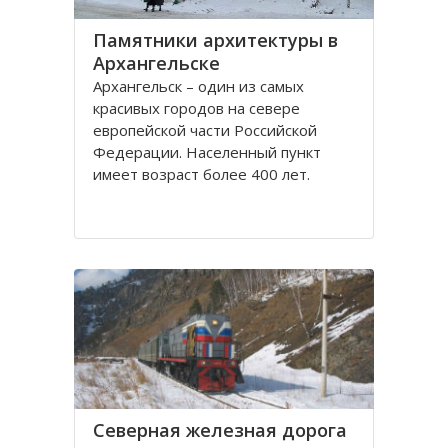
Памятники архитектуры в
Архангельске
Архангельск – один из самых
красивых городов на севере
европейской части Российской
Федерации. Населенный пункт
имеет возраст более 400 лет.
Находится он у Белого моря, вдоль
всей береговой линии живописной
реки Северная Двина.
Город имеет многовековую
историю, которая нашла свое
отражение
Северная железная дорога