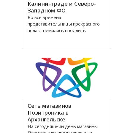
Калининграде и Северо-
Западном ФО
Во все времена
представительницы прекрасного
пола стремились продлить
молодость и сохранить свою
красоту как можно дольше.
Женщины прилагали массу усилий
для достижения цели. Но это уже в
прошлом! Сегодня, благодаря
колоссальным достижениям в
области косметологии, ухаживать
за лицом и телом стало
Сеть магазинов
Позитроника в
Архангельске
На сегодняшний день магазины
Позитроника представлены в