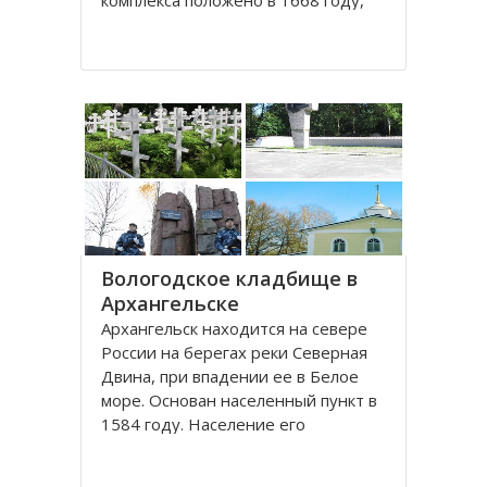
комплекса положено в 1668 году,
постепенно он дополнялся новыми
постройками. Гостиный двор нес в
себе две функции: торговую и
оборонительную, так как
Архангельск на тот момент являлся
крупным
Вологодское кладбище в
Архангельске
Архангельск находится на севере
России на берегах реки Северная
Двина, при впадении ее в Белое
море. Основан населенный пункт в
1584 году. Население его
составляет около 350000 человек.
Это крупный торговый морской