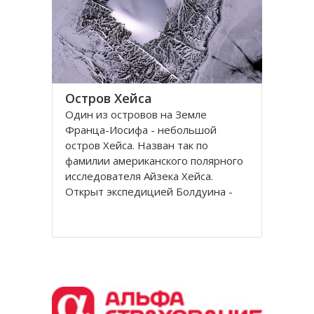
Остров Хейса
Один из островов на Земле
Франца-Иосифа - небольшой
остров Хейса. Назван так по
фамилии американского полярного
исследователя Айзека Хейса.
Открыт экспедицией Болдуина -
Циглера в 1901 году. Находится на
восьмидесятом градусе северной
широты, в самых суровых условиях
Северного полушария.