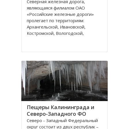
Северная железная дорога,
являющаяся филиалом ОАО
«Российские железные дороги»
пролегает по территориям:
Архангельской, Ивановской,
Костромской, Вологодской,
Ярославской, Владимирской
областей и Республике Коми,
которые относятся к двум
административным федеральным
округам Калининградскому и
Пещеры Калининграда и
Северо-Западного ФО
Северо - Западный Федеральный
округ состоит из двух республик –