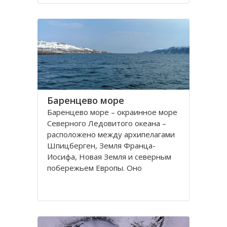
порт. На территории города, в
центральной его части,
расположено Вологодское
Баренцево море
Баренцево море – окраинное море
Северного Ледовитого океана –
расположено между архипелагами
Шпицберген, Земля Франца-
Иосифа, Новая Земля и северным
побережьем Европы. Оно
простирается вдоль берегов
России и Норвегии. Площадь его
поверхности составляет 1424
тысячи квадратных километров.
Вмещает 282