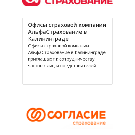
Офисы страховой компании
АльфаСтрахование в
Калининграде
Офисы страховой компании
АльфаСтрахование в Калининграде
приглашают к сотрудничеству
частных лиц и представителей
организаций. АльфаСтрахование в
Калининграде является
крупнейшим российским
страховщиком, оказывающим
услуги в сфере обязательного и
добровольного страхования. В
страховую группу