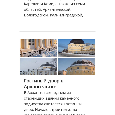
Карелии и Коми, а также из семи
областей: Архангельской,
Вологодской, Калининградской,
Ленинградской, Мурманской,
Новгородской, Псковской. В состав
округа входит город федерального
значения – Санкт-Петербург и
автономный округ
Гостиный двор в
Архангельске
В Архангельске одним из
старейших зданий каменного
зодчества считается Гостиный
двор. Начало строительства