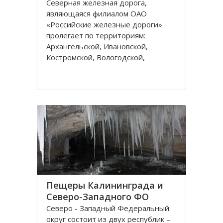
Северная железная дорога,
являющаяся филиалом ОАО
«Российские железные дороги»
пролегает по территориям:
Архангельской, Ивановской,
Костромской, Вологодской,
Ярославской, Владимирской
областей и Республике Коми,
которые относятся к двум
административным федеральным
округам Калининградскому и
Пещеры Калининграда и
Северо-Западного ФО
Северо - Западный Федеральный
округ состоит из двух республик –