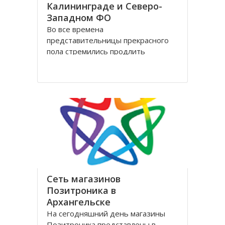
Калининграде и Северо-
Западном ФО
Во все времена
представительницы прекрасного
пола стремились продлить
молодость и сохранить свою
красоту как можно дольше.
Женщины прилагали массу усилий
для достижения цели. Но это уже в
прошлом! Сегодня, благодаря
колоссальным достижениям в
области косметологии, ухаживать
за лицом и телом стало
Сеть магазинов
Позитроника в
Архангельске
На сегодняшний день магазины
Позитроника представлены в