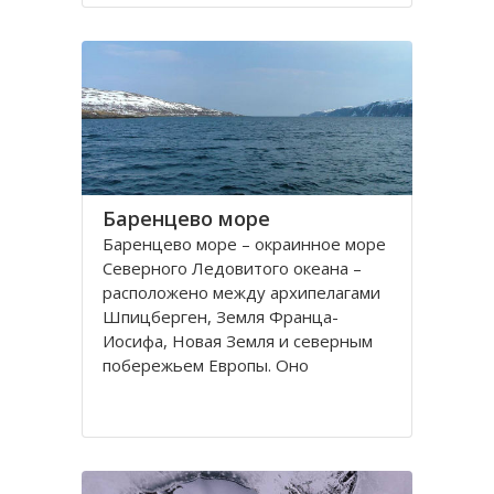
порт. На территории города, в
центральной его части,
расположено Вологодское
Баренцево море
Баренцево море – окраинное море
Северного Ледовитого океана –
расположено между архипелагами
Шпицберген, Земля Франца-
Иосифа, Новая Земля и северным
побережьем Европы. Оно
простирается вдоль берегов
России и Норвегии. Площадь его
поверхности составляет 1424
тысячи квадратных километров.
Вмещает 282