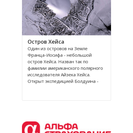
Остров Хейса
Один из островов на Земле
Франца-Иосифа - небольшой
остров Хейса. Назван так по
фамилии американского полярного
исследователя Айзека Хейса.
Открыт экспедицией Болдуина -
Циглера в 1901 году. Находится на
восьмидесятом градусе северной
широты, в самых суровых условиях
Северного полушария.