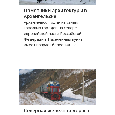
Памятники архитектуры в
Архангельске
Архангельск – один из самых
красивых городов на севере
европейской части Российской
Федерации. Населенный пункт
имеет возраст более 400 лет.
Находится он у Белого моря, вдоль
всей береговой линии живописной
реки Северная Двина.
Город имеет многовековую
историю, которая нашла свое
отражение
Северная железная дорога