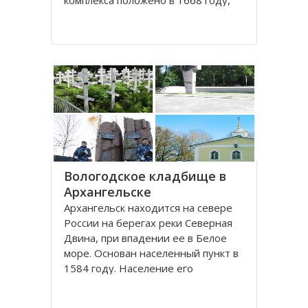
комплекса положено в 1668 году,
постепенно он дополнялся новыми
постройками. Гостиный двор нес в
себе две функции: торговую и
оборонительную, так как
Архангельск на тот момент являлся
крупным
Вологодское кладбище в
Архангельске
Архангельск находится на севере
России на берегах реки Северная
Двина, при впадении ее в Белое
море. Основан населенный пункт в
1584 году. Население его
составляет около 350000 человек.
Это крупный торговый морской