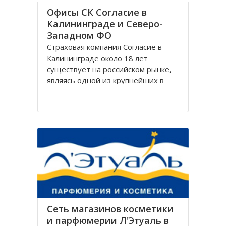
Офисы СК Согласие в
Калининграде и Северо-
Западном ФО
Страховая компания Согласие в
Калининграде около 18 лет
существует на российском рынке,
являясь одной из крупнейших в
своём сегменте, и за время работы
Согласие зарекомендовала себя
только с лучшей стороны.
Организация Согласие имеет
широко разветвлённую сеть
филиалов, которая охватывает
Сеть магазинов косметики
и парфюмерии Л'Этуаль в