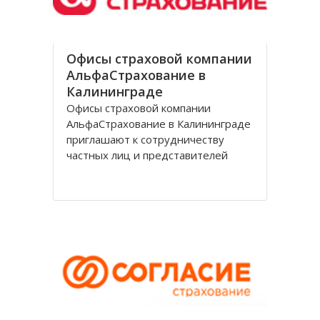
Офисы страховой компании
АльфаСтрахование в
Калининграде
Офисы страховой компании
АльфаСтрахование в Калининграде
приглашают к сотрудничеству
частных лиц и представителей
организаций. АльфаСтрахование в
Калининграде является
крупнейшим российским
страховщиком, оказывающим
услуги в сфере обязательного и
добровольного страхования. В
страховую группу