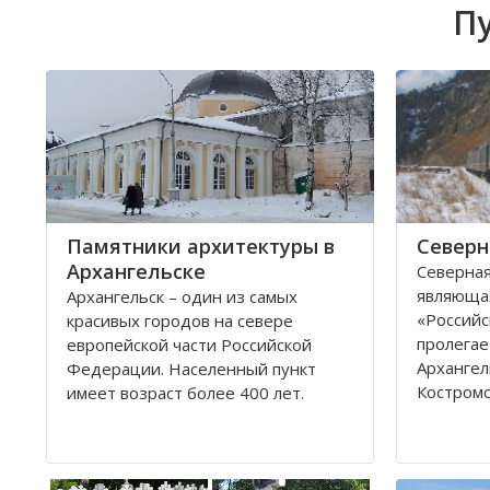
Пу
Памятники архитектуры в
Северн
Архангельске
Северная
являюща
Архангельск – один из самых
«Российс
красивых городов на севере
пролегае
европейской части Российской
Архангел
Федерации. Населенный пункт
Костромс
имеет возраст более 400 лет.
Ярославс
Находится он у Белого моря, вдоль
областей
всей береговой линии живописной
которые 
реки Северная Двина.
админис