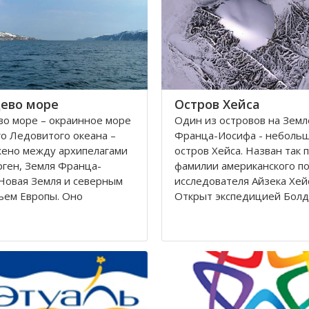
Калининградскому и
автономный округ
ево море
Остров Хейса
о море – окраинное море
Один из островов на Земл
о Ледовитого океана –
Франца-Иосифа - неболь
жено между архипелагами
остров Хейса. Назван так 
ген, Земля Франца-
фамилии американского п
Новая Земля и северным
исследователя Айзека Хей
ьем Европы. Оно
Открыт экспедицией Болд
ется вдоль берегов
Циглера в 1901 году. Нахо
 Норвегии. Площадь его
восьмидесятом градусе с
сти составляет 1424
широты, в самых суровых 
вадратных километров.
Северного полушария.
 282