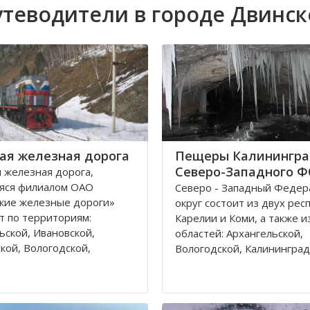
теводители в городе Двинс
ая железная дорога
Пещеры Калинингра
Северо-Западного 
 железная дорога,
яся филиалом ОАО
Северо - Западный Феде
кие железные дороги»
округ состоит из двух рес
т по территориям:
Карелии и Коми, а также и
ьской, Ивановской,
областей: Архангельской,
кой, Вологодской,
Вологодской, Калининград
кой, Владимирской
Ленинградской, Мурманск
 и Республике Коми,
Новгородской, Псковской. 
относятся к двум
округа входит город феде
тративным федеральным
значения – Санкт-Петербу