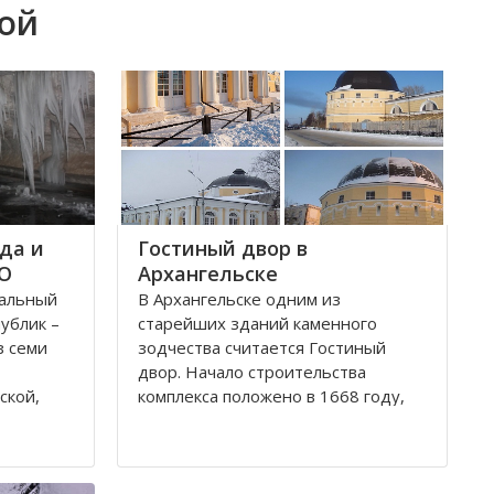
кой
да и
Гостиный двор в
ФО
Архангельске
ральный
В Архангельске одним из
публик –
старейших зданий каменного
з семи
зодчества считается Гостиный
двор. Начало строительства
ской,
комплекса положено в 1668 году,
ой,
постепенно он дополнялся новыми
В состав
постройками. Гостиный двор нес в
рального
себе две функции: торговую и
рг и
оборонительную, так как