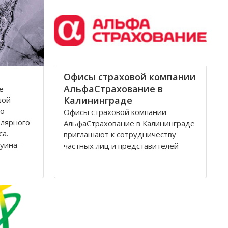
Архангельск на тот момент являлся
крупным
Офисы страховой компании
АльфаСтрахование в
е
Калининграде
шой
по
Офисы страховой компании
олярного
АльфаСтрахование в Калининграде
са.
приглашают к сотрудничеству
уина -
частных лиц и представителей
дится на
организаций. АльфаСтрахование в
еверной
Калининграде является
условиях
крупнейшим российским
страховщиком, оказывающим
услуги в сфере обязательного и
добровольного страхования. В
страховую группу