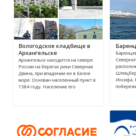
округам 
Город имеет многовековую
историю, которая нашла свое
отражение
Вологодское кладбище в
Баренц
Архангельске
Баренцев
Северног
Архангельск находится на севере
располо
России на берегах реки Северная
Шпицбер
Двина, при впадении ее в Белое
Иосифа, 
море. Основан населенный пункт в
побереж
1584 году. Население его
простира
составляет около 350000 человек.
России и
Это крупный торговый морской
поверхно
порт. На территории города, в
тысячи к
центральной его части,
Вмещает
расположено Вологодское