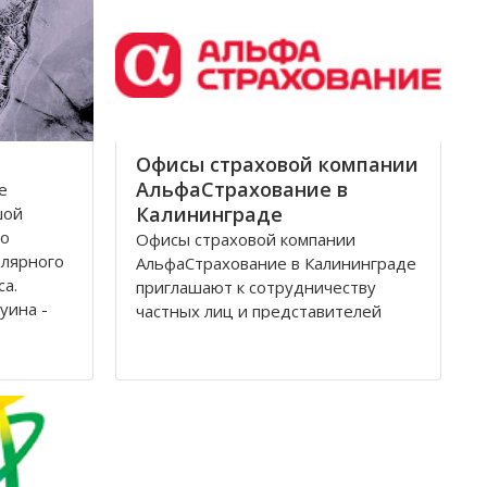
Архангельск на тот момент являлся
крупным
Офисы страховой компании
АльфаСтрахование в
е
Калининграде
шой
по
Офисы страховой компании
олярного
АльфаСтрахование в Калининграде
са.
приглашают к сотрудничеству
уина -
частных лиц и представителей
дится на
организаций. АльфаСтрахование в
еверной
Калининграде является
условиях
крупнейшим российским
страховщиком, оказывающим
услуги в сфере обязательного и
добровольного страхования. В
страховую группу