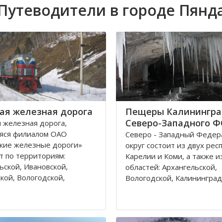
Путеводители в городе Пянд
ая железная дорога
Пещеры Калинингра
Северо-Западного 
 железная дорога,
яся филиалом ОАО
Северо - Западный Феде
кие железные дороги»
округ состоит из двух рес
т по территориям:
Карелии и Коми, а также и
ьской, Ивановской,
областей: Архангельской,
кой, Вологодской,
Вологодской, Калининград
кой, Владимирской
Ленинградской, Мурманск
 и Республике Коми,
Новгородской, Псковской. 
относятся к двум
округа входит город феде
тративным федеральным
значения – Санкт-Петербу