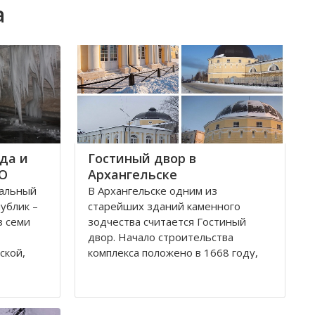
а
да и
Гостиный двор в
ФО
Архангельске
ральный
В Архангельске одним из
публик –
старейших зданий каменного
з семи
зодчества считается Гостиный
двор. Начало строительства
ской,
комплекса положено в 1668 году,
ой,
постепенно он дополнялся новыми
В состав
постройками. Гостиный двор нес в
рального
себе две функции: торговую и
рг и
оборонительную, так как