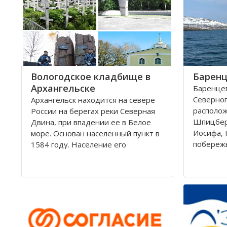
округам 
Город имеет многовековую
историю, которая нашла свое
отражение
Вологодское кладбище в
Баренц
Архангельске
Баренцев
Северног
Архангельск находится на севере
располо
России на берегах реки Северная
Шпицбер
Двина, при впадении ее в Белое
Иосифа, 
море. Основан населенный пункт в
побереж
1584 году. Население его
простира
составляет около 350000 человек.
России и
Это крупный торговый морской
поверхно
порт. На территории города, в
тысячи к
центральной его части,
Вмещает
расположено Вологодское