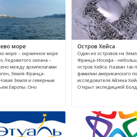
Калининградскому и
автономный округ
ево море
Остров Хейса
о море – окраинное море
Один из островов на Земл
о Ледовитого океана –
Франца-Иосифа - неболь
жено между архипелагами
остров Хейса. Назван так 
ген, Земля Франца-
фамилии американского п
Новая Земля и северным
исследователя Айзека Хей
ьем Европы. Оно
Открыт экспедицией Болд
ется вдоль берегов
Циглера в 1901 году. Нахо
 Норвегии. Площадь его
восьмидесятом градусе с
сти составляет 1424
широты, в самых суровых 
вадратных километров.
Северного полушария.
 282