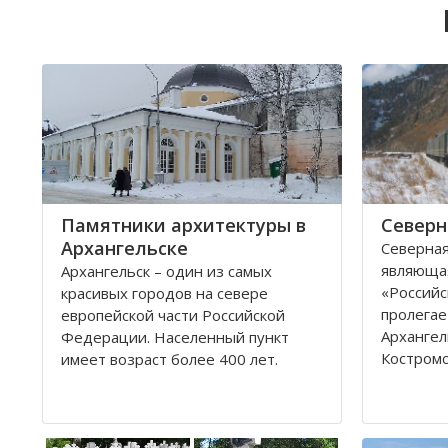
Памятники архитектуры в
Северн
Архангельске
Северная
являюща
Архангельск – один из самых
«Российс
красивых городов на севере
пролегае
европейской части Российской
Архангел
Федерации. Населенный пункт
Костромс
имеет возраст более 400 лет.
Ярославс
Находится он у Белого моря, вдоль
областей
всей береговой линии живописной
которые 
реки Северная Двина.
админис