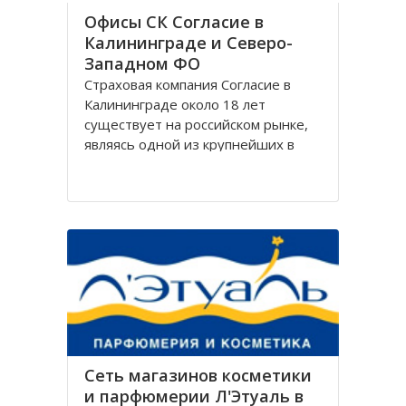
Офисы СК Согласие в
Калининграде и Северо-
Западном ФО
Страховая компания Согласие в
Калининграде около 18 лет
существует на российском рынке,
являясь одной из крупнейших в
своём сегменте, и за время работы
Согласие зарекомендовала себя
только с лучшей стороны.
Организация Согласие имеет
широко разветвлённую сеть
филиалов, которая охватывает
Сеть магазинов косметики
и парфюмерии Л'Этуаль в