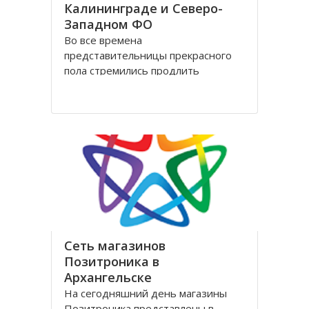
Калининграде и Северо-
Западном ФО
Во все времена
представительницы прекрасного
пола стремились продлить
молодость и сохранить свою
красоту как можно дольше.
Женщины прилагали массу усилий
для достижения цели. Но это уже в
прошлом! Сегодня, благодаря
колоссальным достижениям в
области косметологии, ухаживать
за лицом и телом стало
Сеть магазинов
Позитроника в
Архангельске
На сегодняшний день магазины
Позитроника представлены в