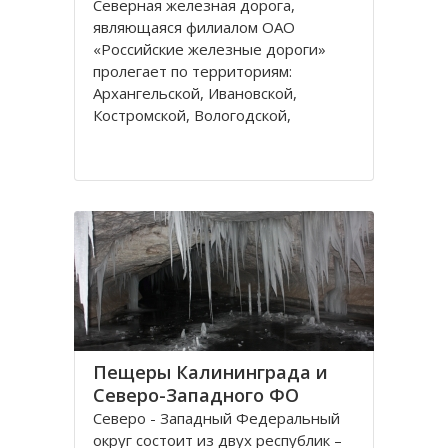
Северная железная дорога,
являющаяся филиалом ОАО
«Российские железные дороги»
пролегает по территориям:
Архангельской, Ивановской,
Костромской, Вологодской,
Ярославской, Владимирской
областей и Республике Коми,
которые относятся к двум
административным федеральным
округам Калининградскому и
Пещеры Калининграда и
Северо-Западного ФО
Северо - Западный Федеральный
округ состоит из двух республик –