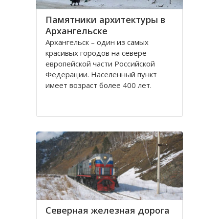
Памятники архитектуры в
Архангельске
Архангельск – один из самых
красивых городов на севере
европейской части Российской
Федерации. Населенный пункт
имеет возраст более 400 лет.
Находится он у Белого моря, вдоль
всей береговой линии живописной
реки Северная Двина.
Город имеет многовековую
историю, которая нашла свое
отражение
Северная железная дорога