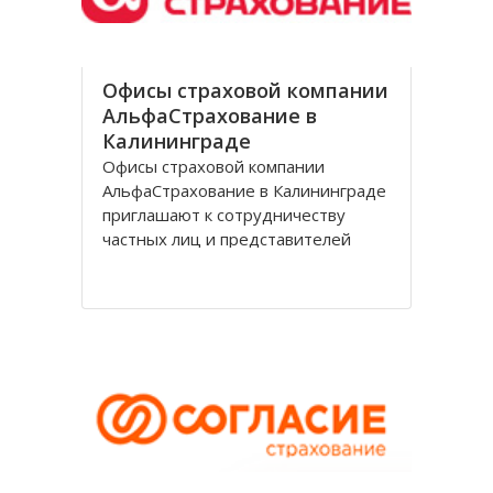
Офисы страховой компании
АльфаСтрахование в
Калининграде
Офисы страховой компании
АльфаСтрахование в Калининграде
приглашают к сотрудничеству
частных лиц и представителей
организаций. АльфаСтрахование в
Калининграде является
крупнейшим российским
страховщиком, оказывающим
услуги в сфере обязательного и
добровольного страхования. В
страховую группу