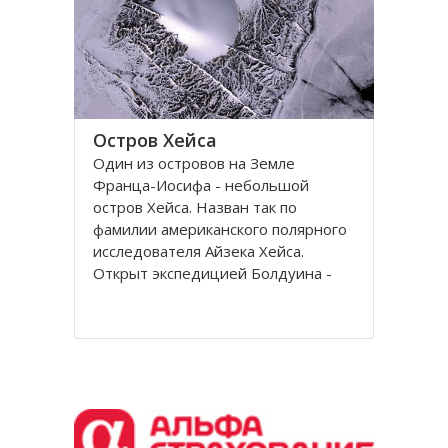
Остров Хейса
Один из островов на Земле
Франца-Иосифа - небольшой
остров Хейса. Назван так по
фамилии американского полярного
исследователя Айзека Хейса.
Открыт экспедицией Болдуина -
Циглера в 1901 году. Находится на
восьмидесятом градусе северной
широты, в самых суровых условиях
Северного полушария.