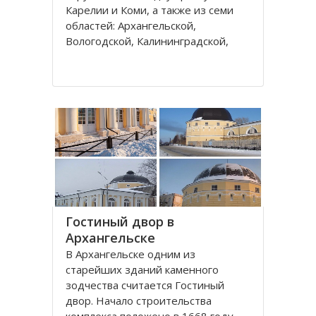
Карелии и Коми, а также из семи
областей: Архангельской,
Вологодской, Калининградской,
Ленинградской, Мурманской,
Новгородской, Псковской. В состав
округа входит город федерального
значения – Санкт-Петербург и
автономный округ
Гостиный двор в
Архангельске
В Архангельске одним из
старейших зданий каменного
зодчества считается Гостиный
двор. Начало строительства