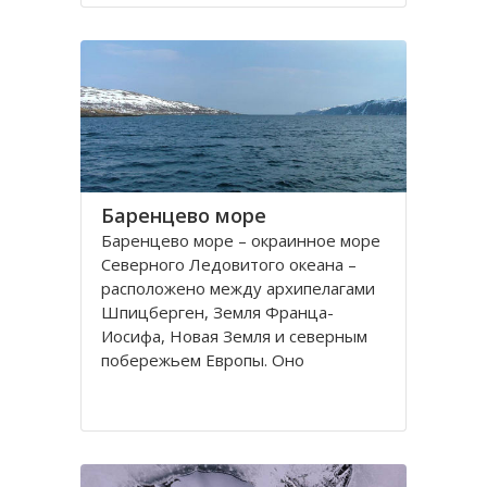
порт. На территории города, в
центральной его части,
расположено Вологодское
Баренцево море
Баренцево море – окраинное море
Северного Ледовитого океана –
расположено между архипелагами
Шпицберген, Земля Франца-
Иосифа, Новая Земля и северным
побережьем Европы. Оно
простирается вдоль берегов
России и Норвегии. Площадь его
поверхности составляет 1424
тысячи квадратных километров.
Вмещает 282