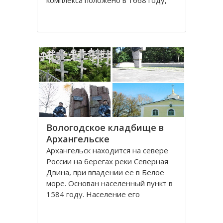
комплекса положено в 1668 году,
постепенно он дополнялся новыми
постройками. Гостиный двор нес в
себе две функции: торговую и
оборонительную, так как
Архангельск на тот момент являлся
крупным
Вологодское кладбище в
Архангельске
Архангельск находится на севере
России на берегах реки Северная
Двина, при впадении ее в Белое
море. Основан населенный пункт в
1584 году. Население его
составляет около 350000 человек.
Это крупный торговый морской