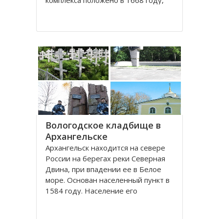
комплекса положено в 1668 году,
постепенно он дополнялся новыми
постройками. Гостиный двор нес в
себе две функции: торговую и
оборонительную, так как
Архангельск на тот момент являлся
крупным
Вологодское кладбище в
Архангельске
Архангельск находится на севере
России на берегах реки Северная
Двина, при впадении ее в Белое
море. Основан населенный пункт в
1584 году. Население его
составляет около 350000 человек.
Это крупный торговый морской