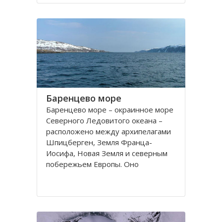
порт. На территории города, в
центральной его части,
расположено Вологодское
Баренцево море
Баренцево море – окраинное море
Северного Ледовитого океана –
расположено между архипелагами
Шпицберген, Земля Франца-
Иосифа, Новая Земля и северным
побережьем Европы. Оно
простирается вдоль берегов
России и Норвегии. Площадь его
поверхности составляет 1424
тысячи квадратных километров.
Вмещает 282