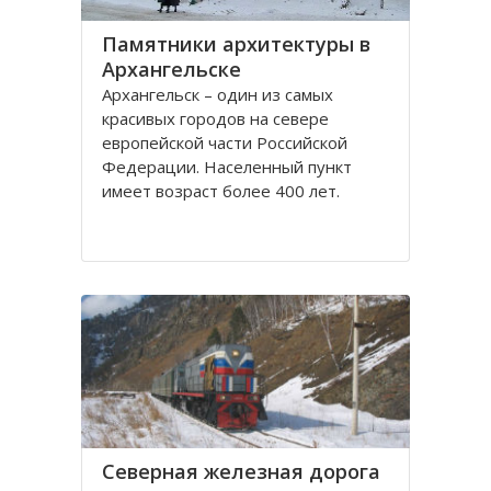
Памятники архитектуры в
Архангельске
Архангельск – один из самых
красивых городов на севере
европейской части Российской
Федерации. Населенный пункт
имеет возраст более 400 лет.
Находится он у Белого моря, вдоль
всей береговой линии живописной
реки Северная Двина.
Город имеет многовековую
историю, которая нашла свое
отражение
Северная железная дорога