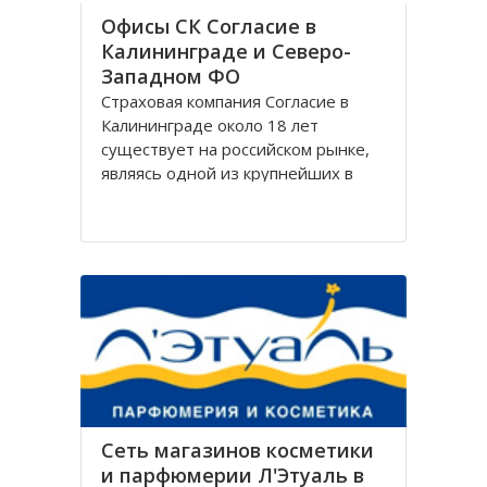
Офисы СК Согласие в
Калининграде и Северо-
Западном ФО
Страховая компания Согласие в
Калининграде около 18 лет
существует на российском рынке,
являясь одной из крупнейших в
своём сегменте, и за время работы
Согласие зарекомендовала себя
только с лучшей стороны.
Организация Согласие имеет
широко разветвлённую сеть
филиалов, которая охватывает
Сеть магазинов косметики
и парфюмерии Л'Этуаль в