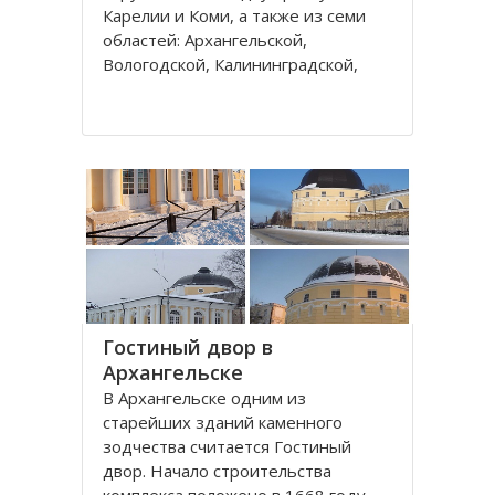
Карелии и Коми, а также из семи
областей: Архангельской,
Вологодской, Калининградской,
Ленинградской, Мурманской,
Новгородской, Псковской. В состав
округа входит город федерального
значения – Санкт-Петербург и
автономный округ
Гостиный двор в
Архангельске
В Архангельске одним из
старейших зданий каменного
зодчества считается Гостиный
двор. Начало строительства