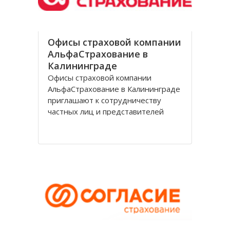
Офисы страховой компании
АльфаСтрахование в
Калининграде
Офисы страховой компании
АльфаСтрахование в Калининграде
приглашают к сотрудничеству
частных лиц и представителей
организаций. АльфаСтрахование в
Калининграде является
крупнейшим российским
страховщиком, оказывающим
услуги в сфере обязательного и
добровольного страхования. В
страховую группу