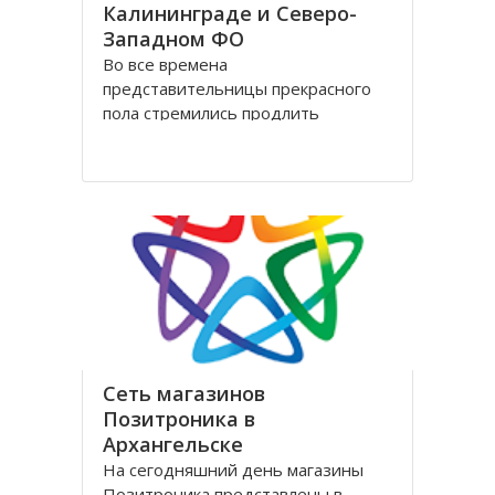
Калининграде и Северо-
Западном ФО
Во все времена
представительницы прекрасного
пола стремились продлить
молодость и сохранить свою
красоту как можно дольше.
Женщины прилагали массу усилий
для достижения цели. Но это уже в
прошлом! Сегодня, благодаря
колоссальным достижениям в
области косметологии, ухаживать
за лицом и телом стало
Сеть магазинов
Позитроника в
Архангельске
На сегодняшний день магазины
Позитроника представлены в