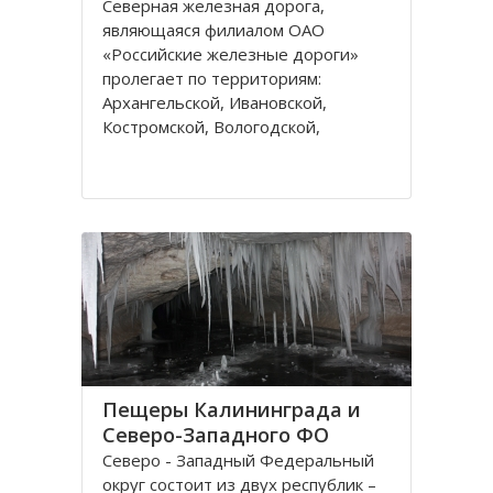
Северная железная дорога,
являющаяся филиалом ОАО
«Российские железные дороги»
пролегает по территориям:
Архангельской, Ивановской,
Костромской, Вологодской,
Ярославской, Владимирской
областей и Республике Коми,
которые относятся к двум
административным федеральным
округам Калининградскому и
Пещеры Калининграда и
Северо-Западного ФО
Северо - Западный Федеральный
округ состоит из двух республик –