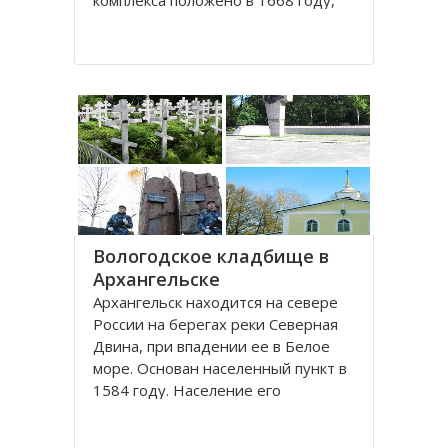
комплекса положено в 1668 году,
постепенно он дополнялся новыми
постройками. Гостиный двор нес в
себе две функции: торговую и
оборонительную, так как
Архангельск на тот момент являлся
крупным
Вологодское кладбище в
Архангельске
Архангельск находится на севере
России на берегах реки Северная
Двина, при впадении ее в Белое
море. Основан населенный пункт в
1584 году. Население его
составляет около 350000 человек.
Это крупный торговый морской