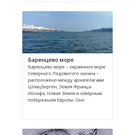
порт. На территории города, в
центральной его части,
расположено Вологодское
Баренцево море
Баренцево море – окраинное море
Северного Ледовитого океана –
расположено между архипелагами
Шпицберген, Земля Франца-
Иосифа, Новая Земля и северным
побережьем Европы. Оно
простирается вдоль берегов
России и Норвегии. Площадь его
поверхности составляет 1424
тысячи квадратных километров.
Вмещает 282