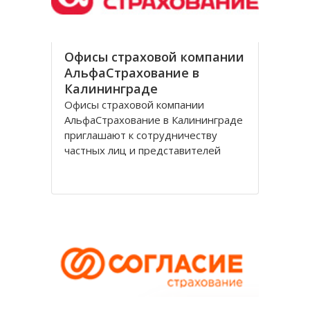
Офисы страховой компании
АльфаСтрахование в
Калининграде
Офисы страховой компании
АльфаСтрахование в Калининграде
приглашают к сотрудничеству
частных лиц и представителей
организаций. АльфаСтрахование в
Калининграде является
крупнейшим российским
страховщиком, оказывающим
услуги в сфере обязательного и
добровольного страхования. В
страховую группу