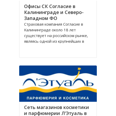
Офисы СК Согласие в
Калининграде и Северо-
Западном ФО
Страховая компания Согласие в
Калининграде около 18 лет
существует на российском рынке,
являясь одной из крупнейших в
своём сегменте, и за время работы
Согласие зарекомендовала себя
только с лучшей стороны.
Организация Согласие имеет
широко разветвлённую сеть
филиалов, которая охватывает
Сеть магазинов косметики
и парфюмерии Л'Этуаль в