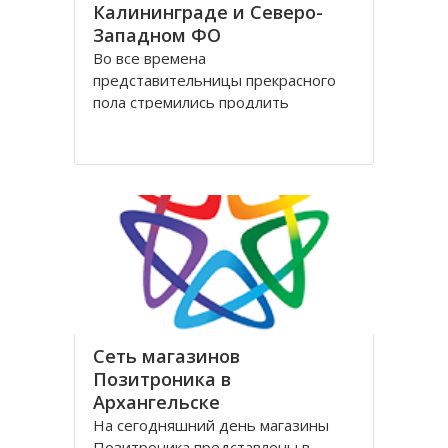
Калининграде и Северо-
Западном ФО
Во все времена
представительницы прекрасного
пола стремились продлить
молодость и сохранить свою
красоту как можно дольше.
Женщины прилагали массу усилий
для достижения цели. Но это уже в
прошлом! Сегодня, благодаря
колоссальным достижениям в
области косметологии, ухаживать
за лицом и телом стало
Сеть магазинов
Позитроника в
Архангельске
На сегодняшний день магазины
Позитроника представлены в