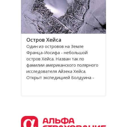
Остров Хейса
Один из островов на Земле
Франца-Иосифа - небольшой
остров Хейса. Назван так по
фамилии американского полярного
исследователя Айзека Хейса.
Открыт экспедицией Болдуина -
Циглера в 1901 году. Находится на
восьмидесятом градусе северной
широты, в самых суровых условиях
Северного полушария.