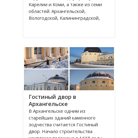
Карелии и Коми, а также из семи
областей: Архангельской,
Вологодской, Калининградской,
Ленинградской, Мурманской,
Новгородской, Псковской. В состав
округа входит город федерального
значения – Санкт-Петербург и
автономный округ
Гостиный двор в
Архангельске
В Архангельске одним из
старейших зданий каменного
зодчества считается Гостиный
двор. Начало строительства