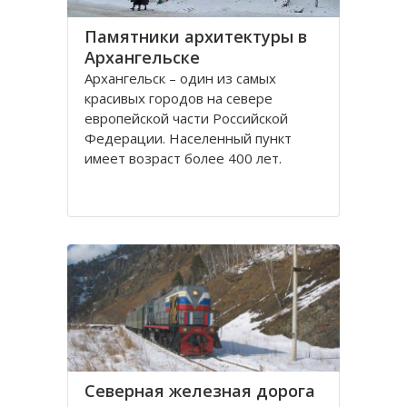
Памятники архитектуры в
Архангельске
Архангельск – один из самых
красивых городов на севере
европейской части Российской
Федерации. Населенный пункт
имеет возраст более 400 лет.
Находится он у Белого моря, вдоль
всей береговой линии живописной
реки Северная Двина.
Город имеет многовековую
историю, которая нашла свое
отражение
Северная железная дорога