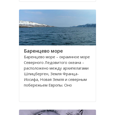
порт. На территории города, в
центральной его части,
расположено Вологодское
Баренцево море
Баренцево море – окраинное море
Северного Ледовитого океана –
расположено между архипелагами
Шпицберген, Земля Франца-
Иосифа, Новая Земля и северным
побережьем Европы. Оно
простирается вдоль берегов
России и Норвегии. Площадь его
поверхности составляет 1424
тысячи квадратных километров.
Вмещает 282