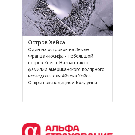
Остров Хейса
Один из островов на Земле
Франца-Иосифа - небольшой
остров Хейса. Назван так по
фамилии американского полярного
исследователя Айзека Хейса.
Открыт экспедицией Болдуина -
Циглера в 1901 году. Находится на
восьмидесятом градусе северной
широты, в самых суровых условиях
Северного полушария.