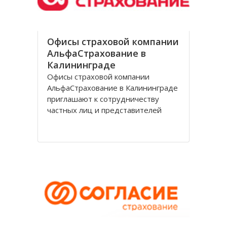
Офисы страховой компании
АльфаСтрахование в
Калининграде
Офисы страховой компании
АльфаСтрахование в Калининграде
приглашают к сотрудничеству
частных лиц и представителей
организаций. АльфаСтрахование в
Калининграде является
крупнейшим российским
страховщиком, оказывающим
услуги в сфере обязательного и
добровольного страхования. В
страховую группу