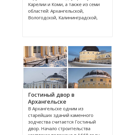
Карелии и Коми, а также из семи
областей: Архангельской,
Вологодской, Калининградской,
Ленинградской, Мурманской,
Новгородской, Псковской. В состав
округа входит город федерального
значения – Санкт-Петербург и
автономный округ
Гостиный двор в
Архангельске
В Архангельске одним из
старейших зданий каменного
зодчества считается Гостиный
двор. Начало строительства