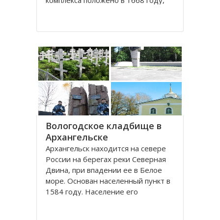
комплекса положено в 1668 году,
постепенно он дополнялся новыми
постройками. Гостиный двор нес в
себе две функции: торговую и
оборонительную, так как
Архангельск на тот момент являлся
крупным
Вологодское кладбище в
Архангельске
Архангельск находится на севере
России на берегах реки Северная
Двина, при впадении ее в Белое
море. Основан населенный пункт в
1584 году. Население его
составляет около 350000 человек.
Это крупный торговый морской