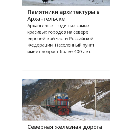
Памятники архитектуры в
Архангельске
Архангельск – один из самых
красивых городов на севере
европейской части Российской
Федерации. Населенный пункт
имеет возраст более 400 лет.
Находится он у Белого моря, вдоль
всей береговой линии живописной
реки Северная Двина.
Город имеет многовековую
историю, которая нашла свое
отражение
Северная железная дорога