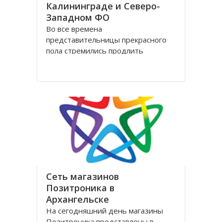
Калининграде и Северо-
Западном ФО
Во все времена
представительницы прекрасного
пола стремились продлить
молодость и сохранить свою
красоту как можно дольше.
Женщины прилагали массу усилий
для достижения цели. Но это уже в
прошлом! Сегодня, благодаря
колоссальным достижениям в
области косметологии, ухаживать
за лицом и телом стало
Сеть магазинов
Позитроника в
Архангельске
На сегодняшний день магазины
Позитроника представлены в