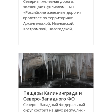
Северная железная дорога,
являющаяся филиалом ОАО
«Российские железные дороги»
пролегает по территориям:
Архангельской, Ивановской,
Костромской, Вологодской,
Ярославской, Владимирской
областей и Республике Коми,
которые относятся к двум
административным федеральным
округам Калининградскому и
Пещеры Калининграда и
Северо-Западного ФО
Северо - Западный Федеральный
округ состоит из двух республик –