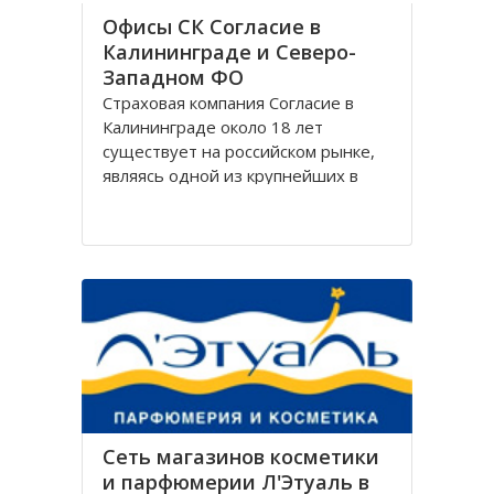
Офисы СК Согласие в
Калининграде и Северо-
Западном ФО
Страховая компания Согласие в
Калининграде около 18 лет
существует на российском рынке,
являясь одной из крупнейших в
своём сегменте, и за время работы
Согласие зарекомендовала себя
только с лучшей стороны.
Организация Согласие имеет
широко разветвлённую сеть
филиалов, которая охватывает
Сеть магазинов косметики
и парфюмерии Л'Этуаль в