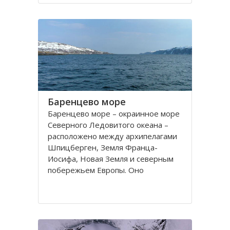
порт. На территории города, в
центральной его части,
расположено Вологодское
Баренцево море
Баренцево море – окраинное море
Северного Ледовитого океана –
расположено между архипелагами
Шпицберген, Земля Франца-
Иосифа, Новая Земля и северным
побережьем Европы. Оно
простирается вдоль берегов
России и Норвегии. Площадь его
поверхности составляет 1424
тысячи квадратных километров.
Вмещает 282