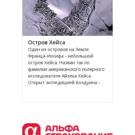
Остров Хейса
Один из островов на Земле
Франца-Иосифа - небольшой
остров Хейса. Назван так по
фамилии американского полярного
исследователя Айзека Хейса.
Открыт экспедицией Болдуина -
Циглера в 1901 году. Находится на
восьмидесятом градусе северной
широты, в самых суровых условиях
Северного полушария.