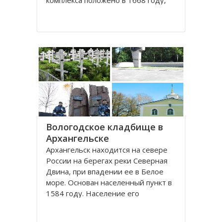
комплекса положено в 1668 году,
постепенно он дополнялся новыми
постройками. Гостиный двор нес в
себе две функции: торговую и
оборонительную, так как
Архангельск на тот момент являлся
крупным
Вологодское кладбище в
Архангельске
Архангельск находится на севере
России на берегах реки Северная
Двина, при впадении ее в Белое
море. Основан населенный пункт в
1584 году. Население его
составляет около 350000 человек.
Это крупный торговый морской