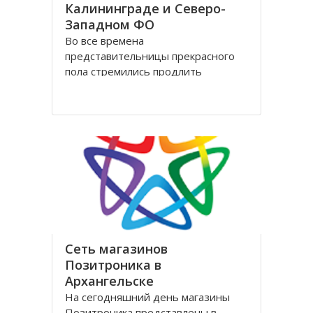
Калининграде и Северо-
Западном ФО
Во все времена
представительницы прекрасного
пола стремились продлить
молодость и сохранить свою
красоту как можно дольше.
Женщины прилагали массу усилий
для достижения цели. Но это уже в
прошлом! Сегодня, благодаря
колоссальным достижениям в
области косметологии, ухаживать
за лицом и телом стало
Сеть магазинов
Позитроника в
Архангельске
На сегодняшний день магазины
Позитроника представлены в