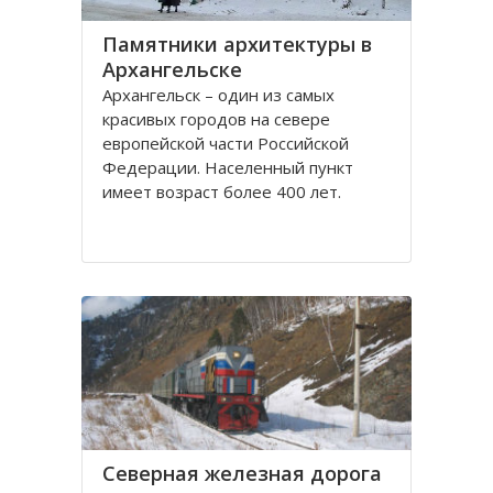
Памятники архитектуры в
Архангельске
Архангельск – один из самых
красивых городов на севере
европейской части Российской
Федерации. Населенный пункт
имеет возраст более 400 лет.
Находится он у Белого моря, вдоль
всей береговой линии живописной
реки Северная Двина.
Город имеет многовековую
историю, которая нашла свое
отражение
Северная железная дорога