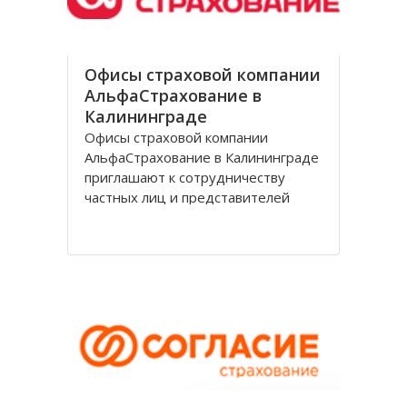
Офисы страховой компании
АльфаСтрахование в
Калининграде
Офисы страховой компании
АльфаСтрахование в Калининграде
приглашают к сотрудничеству
частных лиц и представителей
организаций. АльфаСтрахование в
Калининграде является
крупнейшим российским
страховщиком, оказывающим
услуги в сфере обязательного и
добровольного страхования. В
страховую группу