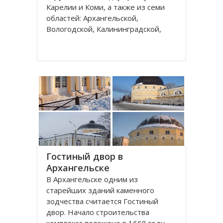
Карелии и Коми, а также из семи
областей: Архангельской,
Вологодской, Калининградской,
Ленинградской, Мурманской,
Новгородской, Псковской. В состав
округа входит город федерального
значения – Санкт-Петербург и
автономный округ
Гостиный двор в
Архангельске
В Архангельске одним из
старейших зданий каменного
зодчества считается Гостиный
двор. Начало строительства