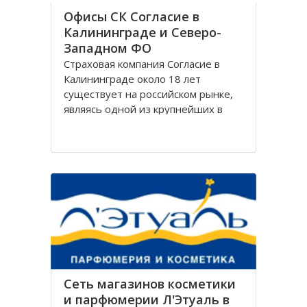
Офисы СК Согласие в
Калининграде и Северо-
Западном ФО
Страховая компания Согласие в
Калининграде около 18 лет
существует на российском рынке,
являясь одной из крупнейших в
своём сегменте, и за время работы
Согласие зарекомендовала себя
только с лучшей стороны.
Организация Согласие имеет
широко разветвлённую сеть
филиалов, которая охватывает
Сеть магазинов косметики
и парфюмерии Л'Этуаль в