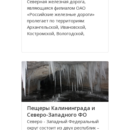
Северная железная дорога,
являющаяся филиалом ОАО
«Российские железные дороги»
пролегает по территориям:
Архангельской, Ивановской,
Костромской, Вологодской,
Ярославской, Владимирской
областей и Республике Коми,
которые относятся к двум
административным федеральным
округам Калининградскому и
Пещеры Калининграда и
Северо-Западного ФО
Северо - Западный Федеральный
округ состоит из двух республик –