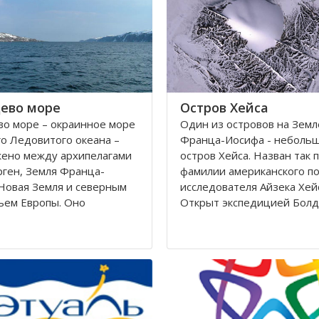
Калининградскому и
автономный округ
ево море
Остров Хейса
о море – окраинное море
Один из островов на Земл
о Ледовитого океана –
Франца-Иосифа - неболь
жено между архипелагами
остров Хейса. Назван так 
ген, Земля Франца-
фамилии американского п
Новая Земля и северным
исследователя Айзека Хей
ьем Европы. Оно
Открыт экспедицией Болд
ется вдоль берегов
Циглера в 1901 году. Нахо
 Норвегии. Площадь его
восьмидесятом градусе с
сти составляет 1424
широты, в самых суровых 
вадратных километров.
Северного полушария.
 282