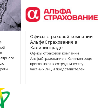
Архангельск на тот момент являлся
крупным
Офисы страховой компании
АльфаСтрахование в
е
Калининграде
шой
по
Офисы страховой компании
олярного
АльфаСтрахование в Калининграде
са.
приглашают к сотрудничеству
уина -
частных лиц и представителей
дится на
организаций. АльфаСтрахование в
еверной
Калининграде является
условиях
крупнейшим российским
страховщиком, оказывающим
услуги в сфере обязательного и
добровольного страхования. В
страховую группу