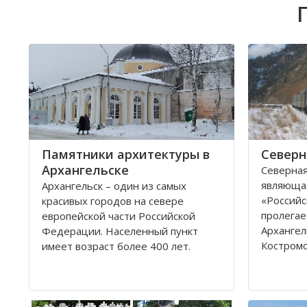
Памятники архитектуры в
Северн
Архангельске
Северная
являюща
Архангельск – один из самых
«Российс
красивых городов на севере
пролегае
европейской части Российской
Архангел
Федерации. Населенный пункт
Костромс
имеет возраст более 400 лет.
Ярославс
Находится он у Белого моря, вдоль
областей
всей береговой линии живописной
которые 
реки Северная Двина.
админис