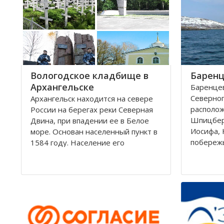
округам 
Город имеет многовековую
историю, которая нашла свое
отражение
Вологодское кладбище в
Баренц
Архангельске
Баренцев
Северног
Архангельск находится на севере
располо
России на берегах реки Северная
Шпицбер
Двина, при впадении ее в Белое
Иосифа, 
море. Основан населенный пункт в
побереж
1584 году. Население его
простира
составляет около 350000 человек.
России и
Это крупный торговый морской
поверхно
порт. На территории города, в
тысячи к
центральной его части,
Вмещает
расположено Вологодское