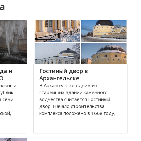
а
да и
Гостиный двор в
ФО
Архангельске
ральный
В Архангельске одним из
публик –
старейших зданий каменного
з семи
зодчества считается Гостиный
двор. Начало строительства
ской,
комплекса положено в 1668 году,
ой,
постепенно он дополнялся новыми
В состав
постройками. Гостиный двор нес в
рального
себе две функции: торговую и
рг и
оборонительную, так как