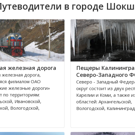
Путеводители в городе Шокш
ая железная дорога
Пещеры Калинингра
Северо-Западного 
 железная дорога,
яся филиалом ОАО
Северо - Западный Феде
кие железные дороги»
округ состоит из двух рес
т по территориям:
Карелии и Коми, а также и
ьской, Ивановской,
областей: Архангельской,
кой, Вологодской,
Вологодской, Калининград
кой, Владимирской
Ленинградской, Мурманск
 и Республике Коми,
Новгородской, Псковской. 
относятся к двум
округа входит город феде
тративным федеральным
значения – Санкт-Петербу