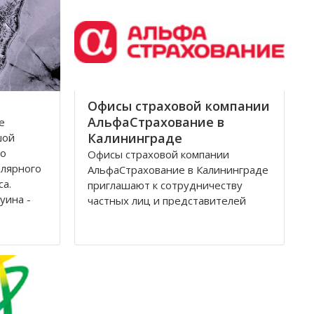
Архангельск на тот момент являлся
крупным
Офисы страховой компании
АльфаСтрахование в
е
Калининграде
шой
по
Офисы страховой компании
олярного
АльфаСтрахование в Калининграде
са.
приглашают к сотрудничеству
уина -
частных лиц и представителей
дится на
организаций. АльфаСтрахование в
еверной
Калининграде является
условиях
крупнейшим российским
страховщиком, оказывающим
услуги в сфере обязательного и
добровольного страхования. В
страховую группу