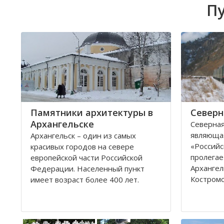
Пу
Памятники архитектуры в
Северн
Архангельске
Северная
являюща
Архангельск – один из самых
«Российс
красивых городов на севере
пролегае
европейской части Российской
Архангел
Федерации. Населенный пункт
Костромс
имеет возраст более 400 лет.
Ярославс
Находится он у Белого моря, вдоль
областей
всей береговой линии живописной
которые 
реки Северная Двина.
админис