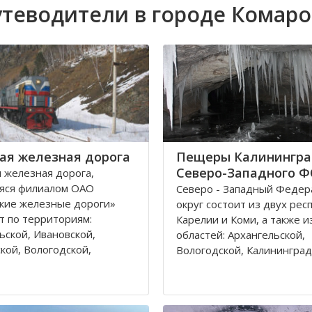
теводители в городе Комар
ая железная дорога
Пещеры Калинингра
Северо-Западного 
 железная дорога,
яся филиалом ОАО
Северо - Западный Феде
кие железные дороги»
округ состоит из двух рес
т по территориям:
Карелии и Коми, а также и
ьской, Ивановской,
областей: Архангельской,
кой, Вологодской,
Вологодской, Калининград
кой, Владимирской
Ленинградской, Мурманск
 и Республике Коми,
Новгородской, Псковской. 
относятся к двум
округа входит город феде
тративным федеральным
значения – Санкт-Петербу