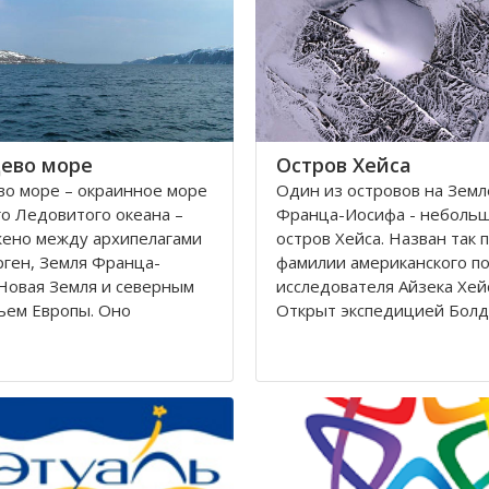
Калининградскому и
автономный округ
ево море
Остров Хейса
о море – окраинное море
Один из островов на Земл
о Ледовитого океана –
Франца-Иосифа - неболь
жено между архипелагами
остров Хейса. Назван так 
ген, Земля Франца-
фамилии американского п
Новая Земля и северным
исследователя Айзека Хей
ьем Европы. Оно
Открыт экспедицией Болд
ется вдоль берегов
Циглера в 1901 году. Нахо
 Норвегии. Площадь его
восьмидесятом градусе с
сти составляет 1424
широты, в самых суровых 
вадратных километров.
Северного полушария.
 282