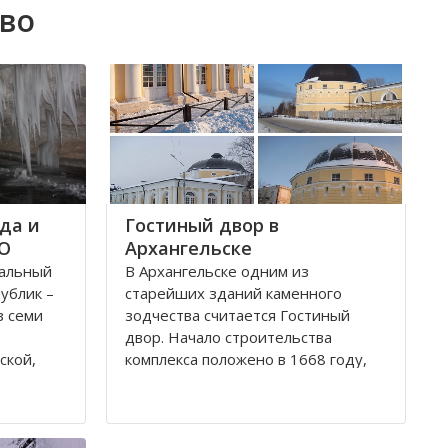
ово
да и
Гостиный двор в
ФО
Архангельске
ральный
В Архангельске одним из
публик –
старейших зданий каменного
з семи
зодчества считается Гостиный
двор. Начало строительства
ской,
комплекса положено в 1668 году,
ой,
постепенно он дополнялся новыми
В состав
постройками. Гостиный двор нес в
рального
себе две функции: торговую и
рг и
оборонительную, так как