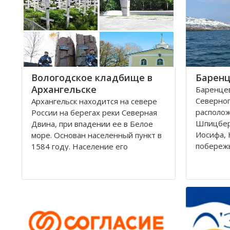
округам 
Город имеет многовековую
историю, которая нашла свое
отражение
Вологодское кладбище в
Баренц
Архангельске
Баренцев
Северног
Архангельск находится на севере
располо
России на берегах реки Северная
Шпицбер
Двина, при впадении ее в Белое
Иосифа, 
море. Основан населенный пункт в
побереж
1584 году. Население его
простира
составляет около 350000 человек.
России и
Это крупный торговый морской
поверхно
порт. На территории города, в
тысячи к
центральной его части,
Вмещает
расположено Вологодское