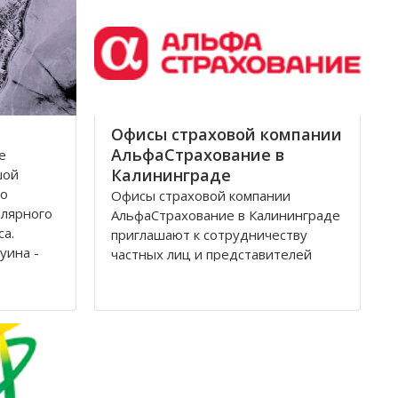
Архангельск на тот момент являлся
крупным
Офисы страховой компании
АльфаСтрахование в
е
Калининграде
шой
по
Офисы страховой компании
олярного
АльфаСтрахование в Калининграде
са.
приглашают к сотрудничеству
уина -
частных лиц и представителей
дится на
организаций. АльфаСтрахование в
еверной
Калининграде является
условиях
крупнейшим российским
страховщиком, оказывающим
услуги в сфере обязательного и
добровольного страхования. В
страховую группу