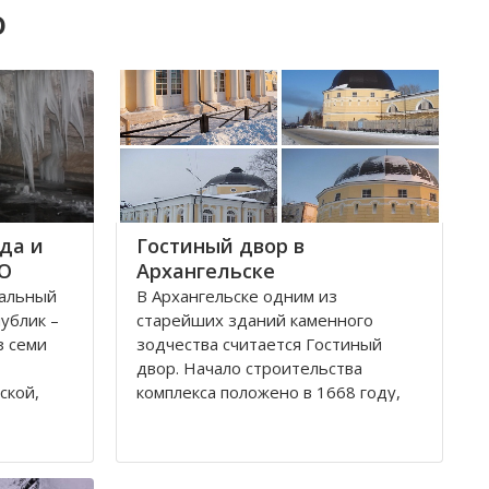
о
да и
Гостиный двор в
ФО
Архангельске
ральный
В Архангельске одним из
публик –
старейших зданий каменного
з семи
зодчества считается Гостиный
двор. Начало строительства
ской,
комплекса положено в 1668 году,
ой,
постепенно он дополнялся новыми
В состав
постройками. Гостиный двор нес в
рального
себе две функции: торговую и
рг и
оборонительную, так как