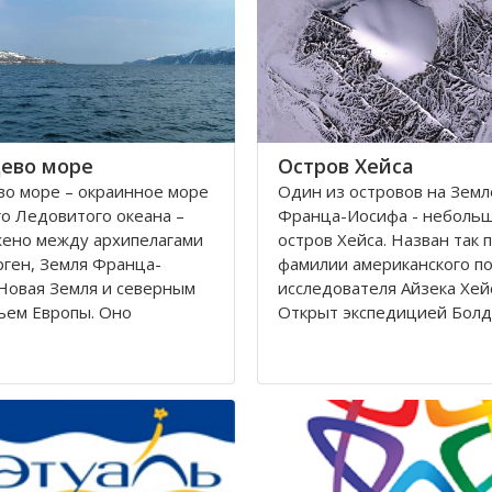
Калининградскому и
автономный округ
ево море
Остров Хейса
о море – окраинное море
Один из островов на Земл
о Ледовитого океана –
Франца-Иосифа - неболь
жено между архипелагами
остров Хейса. Назван так 
ген, Земля Франца-
фамилии американского п
Новая Земля и северным
исследователя Айзека Хей
ьем Европы. Оно
Открыт экспедицией Болд
ется вдоль берегов
Циглера в 1901 году. Нахо
 Норвегии. Площадь его
восьмидесятом градусе с
сти составляет 1424
широты, в самых суровых 
вадратных километров.
Северного полушария.
 282