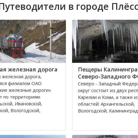
Путеводители в городе Плёс
ая железная дорога
Пещеры Калинингра
Северо-Западного 
 железная дорога,
яся филиалом ОАО
Северо - Западный Феде
кие железные дороги»
округ состоит из двух рес
т по территориям:
Карелии и Коми, а также и
ьской, Ивановской,
областей: Архангельской,
кой, Вологодской,
Вологодской, Калининград
кой, Владимирской
Ленинградской, Мурманск
 и Республике Коми,
Новгородской, Псковской. 
относятся к двум
округа входит город феде
тративным федеральным
значения – Санкт-Петербу