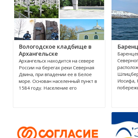
округам 
Город имеет многовековую
историю, которая нашла свое
отражение
Вологодское кладбище в
Баренц
Архангельске
Баренцев
Северног
Архангельск находится на севере
располо
России на берегах реки Северная
Шпицбер
Двина, при впадении ее в Белое
Иосифа, 
море. Основан населенный пункт в
побереж
1584 году. Население его
простира
составляет около 350000 человек.
России и
Это крупный торговый морской
поверхно
порт. На территории города, в
тысячи к
центральной его части,
Вмещает
расположено Вологодское