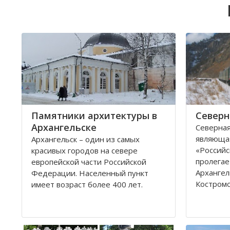
Памятники архитектуры в
Северн
Архангельске
Северная
являюща
Архангельск – один из самых
«Российс
красивых городов на севере
пролегае
европейской части Российской
Архангел
Федерации. Населенный пункт
Костромс
имеет возраст более 400 лет.
Ярославс
Находится он у Белого моря, вдоль
областей
всей береговой линии живописной
которые 
реки Северная Двина.
админис